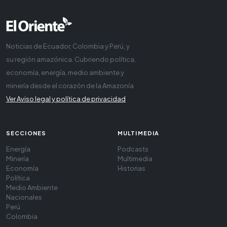
Noticias de Ecuador, Colombia y Perú, y
su región amazónica. Cubriendo política,
economía, energía, medio ambiente y
minería desde el corazón de la Amazonía
Ver Aviso legal y política de privacidad
SECCIONES
MULTIMEDIA
Energía
Podcasts
Minería
Multimedia
Economía
Historias
Política
Medio Ambiente
Nacionales
Perú
Colombia