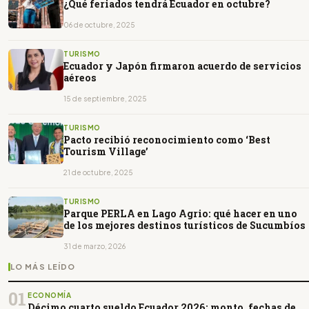
¿Qué feriados tendrá Ecuador en octubre?
06 de octubre, 2025
TURISMO
Ecuador y Japón firmaron acuerdo de servicios
aéreos
15 de septiembre, 2025
TURISMO
Pacto recibió reconocimiento como ‘Best
Tourism Village’
21 de octubre, 2025
TURISMO
Parque PERLA en Lago Agrio: qué hacer en uno
de los mejores destinos turísticos de Sucumbíos
31 de marzo, 2026
LO MÁS LEÍDO
01
ECONOMÍA
Décimo cuarto sueldo Ecuador 2026: monto, fechas de