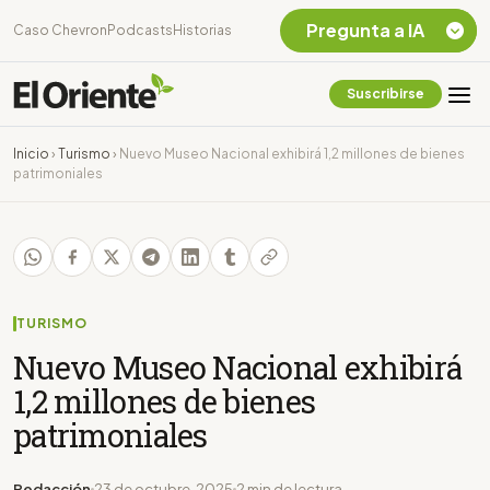
Pregunta a IA
Caso Chevron
Podcasts
Historias
Suscribirse
Quiero Información
sobre el Caso
Inicio
›
Turismo
›
Nuevo Museo Nacional exhibirá 1,2 millones de bienes
Chevron Ecuador
patrimoniales
Listar destinos
turísticos de la
Amazonia Ecuatoriana
¿En que consiste la
tasa minera que rige en
Ecuador?
TURISMO
Nuevo Museo Nacional exhibirá
1,2 millones de bienes
patrimoniales
Redacción
23 de octubre, 2025
2 min de lectura