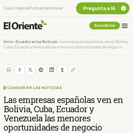
Pregunta a IA
Caso Chevron
Podcasts
Historias
Suscribirse
Quiero Información
sobre el Caso
Inicio
›
Ecuador en las Noticias
›
Las empresas españolas ven en Bolivia,
Chevron Ecuador
Cuba, Ecuador y Venezuela las menores oportunidades de negocio
Listar destinos
turísticos de la
Amazonia Ecuatoriana
¿En que consiste la
tasa minera que rige en
Ecuador?
ECUADOR EN LAS NOTICIAS
Las empresas españolas ven en
Bolivia, Cuba, Ecuador y
Venezuela las menores
oportunidades de negocio