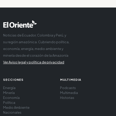
Noticias de Ecuador, Colombia y Perú, y
su región amazónica. Cubriendo política,
economía, energía, medio ambiente y
minería desde el corazón de la Amazonía
Ver Aviso legal y política de privacidad
SECCIONES
MULTIMEDIA
Energía
Podcasts
Minería
Multimedia
Economía
Historias
Política
Medio Ambiente
Nacionales