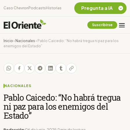
Pregunta a IA
Caso Chevron
Podcasts
Historias
Suscribirse
Quiero Información
sobre el Caso
Inicio
›
Nacionales
›
Pablo Caicedo: “No habrá tregua ni paz para los
Chevron Ecuador
enemigos del Estado”
Listar destinos
turísticos de la
Amazonia Ecuatoriana
¿En que consiste la
tasa minera que rige en
Ecuador?
NACIONALES
Pablo Caicedo: “No habrá tregua
ni paz para los enemigos del
Estado”
Redacción
06 de junio, 2025
2 min de lectura