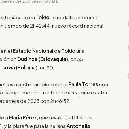
bién era de Paula Torres / Foto: EFE
 este sábado en
Tokio
la medalla de bronce
un tiempo de 2h42:44, nuevo récord nacional
 en el
Estadio Nacional de Tokio
una
bién en
Dudince (Eslovaquia)
, en 35
rsovia (Polonia)
, en 20.
ómetros marcha también era de
Paula Torres
con
se tiempo mejoró la anterior marca, que estaba
a carrera de 2023 con 2h46:32.
añola
María Pérez
, que revalidó el título de
y la plata fue para la italiana
Antonella