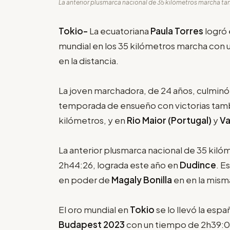
La anterior plusmarca nacional de 35 kilómetros marcha tam
Tokio-
La ecuatoriana
Paula Torres
logró
mundial en los 35 kilómetros marcha con 
en la distancia.
La joven marchadora, de 24 años, culminó
temporada de ensueño con victorias tam
kilómetros, y en
Rio Maior (Portugal)
y
Va
La anterior plusmarca nacional de 35 kil
2h44:26, lograda este año en
Dudince
. E
en poder de
Magaly Bonilla
en en la mism
El oro mundial en
Tokio
se lo llevó la esp
Budapest 2023
con un tiempo de 2h39:01, 