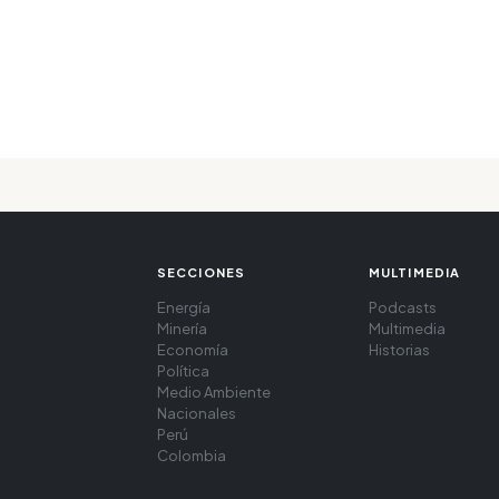
SECCIONES
MULTIMEDIA
Energía
Podcasts
Minería
Multimedia
Economía
Historias
Política
Medio Ambiente
Nacionales
Perú
Colombia