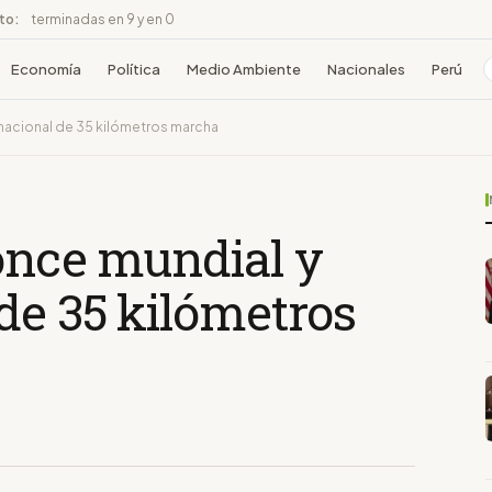
ito:
terminadas en 9 y en 0
Economía
Política
Medio Ambiente
Nacionales
Perú
 nacional de 35 kilómetros marcha
ronce mundial y
de 35 kilómetros