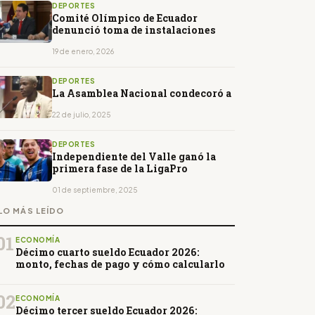
DEPORTES
Comité Olímpico de Ecuador
denunció toma de instalaciones
19 de enero, 2026
DEPORTES
La Asamblea Nacional condecoró a
22 de julio, 2025
DEPORTES
Independiente del Valle ganó la
primera fase de la LigaPro
01 de septiembre, 2025
LO MÁS LEÍDO
01
ECONOMÍA
Décimo cuarto sueldo Ecuador 2026:
monto, fechas de pago y cómo calcularlo
02
ECONOMÍA
Décimo tercer sueldo Ecuador 2026: