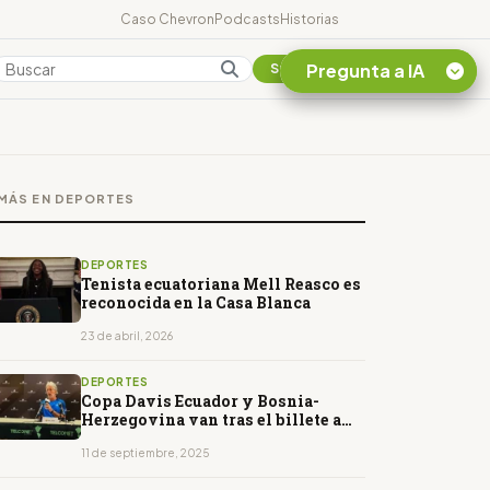
Caso Chevron
Podcasts
Historias
Pregunta a IA
Colombia
Suscribirse
Quiero Información
sobre el Caso
MÁS EN DEPORTES
Chevron Ecuador
Listar destinos
turísticos de la
DEPORTES
Amazonia Ecuatoriana
Tenista ecuatoriana Mell Reasco es
reconocida en la Casa Blanca
¿En que consiste la
tasa minera que rige en
23 de abril, 2026
Ecuador?
DEPORTES
Copa Davis Ecuador y Bosnia-
Herzegovina van tras el billete a
los Qualifiers
11 de septiembre, 2025