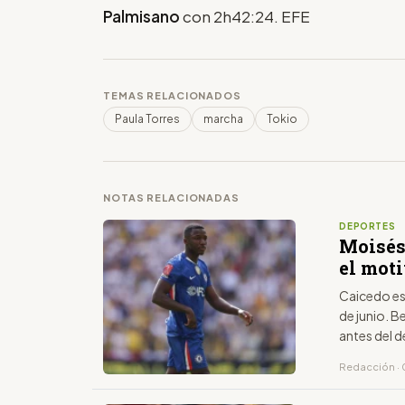
Palmisano
con 2h42:24. EFE
TEMAS RELACIONADOS
Paula Torres
marcha
Tokio
NOTAS RELACIONADAS
DEPORTES
Moisés
el moti
Caicedo es 
de junio. B
antes del d
Redacción · 