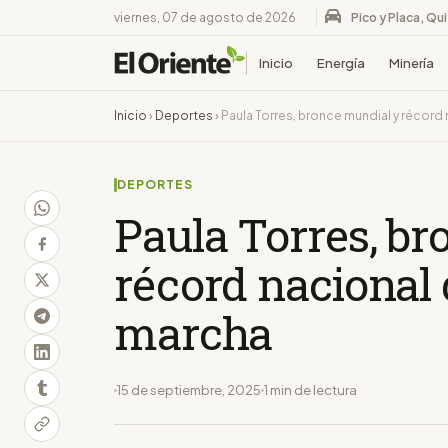
viernes, 07 de agosto de 2026
Pico y Placa, Qu
Inicio
Energía
Minería
Inicio
›
Deportes
›
Paula Torres, bronce mundial y récord
DEPORTES
Paula Torres, b
récord nacional 
marcha
15 de septiembre, 2025
1 min de lectura