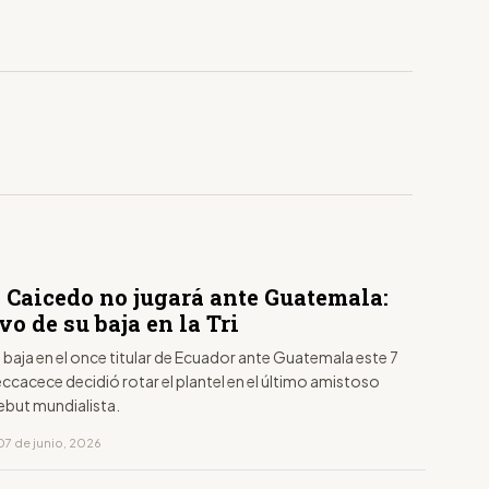
 Caicedo no jugará ante Guatemala:
vo de su baja en la Tri
baja en el once titular de Ecuador ante Guatemala este 7
eccacece decidió rotar el plantel en el último amistoso
ebut mundialista.
07 de junio, 2026