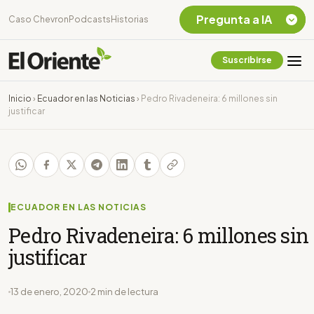
Pregunta a IA
Caso Chevron
Podcasts
Historias
Suscribirse
Quiero Información
sobre el Caso
Inicio
›
Ecuador en las Noticias
›
Pedro Rivadeneira: 6 millones sin
Chevron Ecuador
justificar
Listar destinos
turísticos de la
Amazonia Ecuatoriana
¿En que consiste la
tasa minera que rige en
Ecuador?
ECUADOR EN LAS NOTICIAS
Pedro Rivadeneira: 6 millones sin
justificar
13 de enero, 2020
2 min de lectura