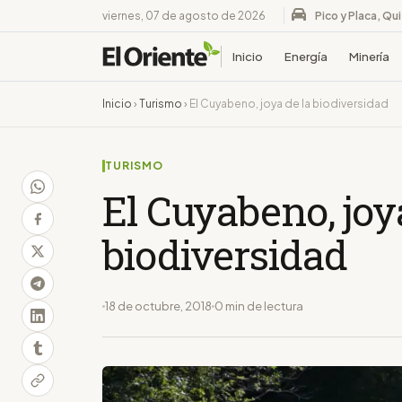
viernes, 07 de agosto de 2026
Pico y Placa, Qu
Inicio
Energía
Minería
Inicio
›
Turismo
›
El Cuyabeno, joya de la biodiversidad
TURISMO
El Cuyabeno, joy
biodiversidad
18 de octubre, 2018
0 min de lectura