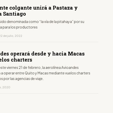
nte colgante unirá a Pastaza y
 Santiago
sido denominada como “la vía de la pitahaya” por su
a para los productores
2 de julio, 2022
des operará desde y hacia Macas
elos charters
 este viernes 21 de febrero, la aerolínea Avioandes
a operar entre Quito y Macas mediante vuelos charters
 por las agencias de viaje.
ro, 2020