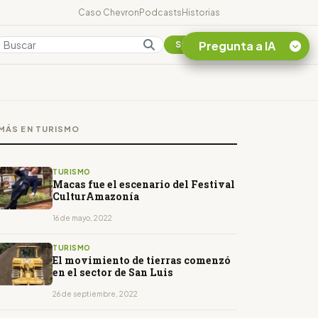
Caso Chevron
Podcasts
Historias
Pregunta a IA
Colombia
Suscribirse
Quiero Información
sobre el Caso
MÁS EN TURISMO
Chevron Ecuador
Listar destinos
turísticos de la
TURISMO
Amazonia Ecuatoriana
Macas fue el escenario del Festival
CulturAmazonía
¿En que consiste la
tasa minera que rige en
16 de mayo, 2022
Ecuador?
TURISMO
El movimiento de tierras comenzó
en el sector de San Luis
26 de septiembre, 2022