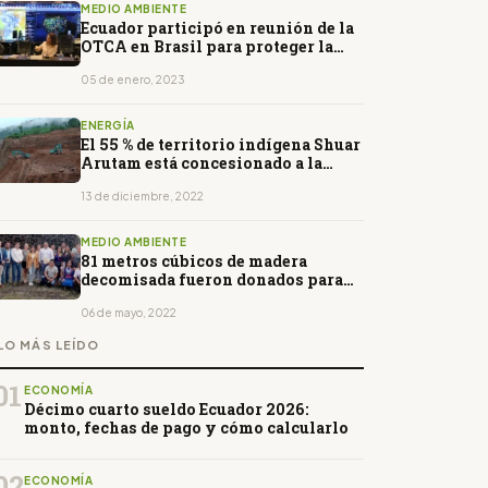
MEDIO AMBIENTE
Ecuador participó en reunión de la
OTCA en Brasil para proteger la
Amazonía
05 de enero, 2023
ENERGÍA
El 55 % de territorio indígena Shuar
Arutam está concesionado a la
minería
13 de diciembre, 2022
MEDIO AMBIENTE
81 metros cúbicos de madera
decomisada fueron donados para
fines sociales en Morona
06 de mayo, 2022
LO MÁS LEÍDO
01
ECONOMÍA
Décimo cuarto sueldo Ecuador 2026:
monto, fechas de pago y cómo calcularlo
02
ECONOMÍA