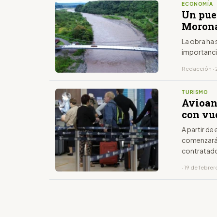
ECONOMÍA
Un pue
Morona
La obra ha 
importanci
Redacción · 2
TURISMO
Avioan
con vu
A partir de
comenzará 
contratados
· 19 de febre