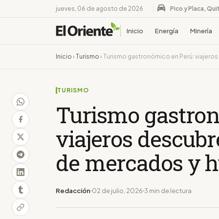
jueves, 06 de agosto de 2026
Pico y Placa, Qui
Inicio
Energía
Minería
Inicio
›
Turismo
›
Turismo gastronómico en Perú: viajeros
TURISMO
Turismo gastron
viajeros descubre
de mercados y h
Redacción
02 de julio, 2026
3 min de lectura