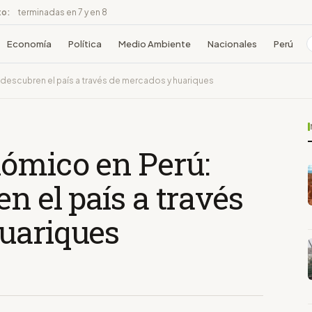
to:
terminadas en 7 y en 8
Economía
Política
Medio Ambiente
Nacionales
Perú
 descubren el país a través de mercados y huariques
ómico en Perú:
n el país a través
uariques