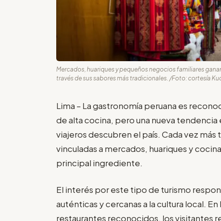
Mercados, huariques y pequeños negocios familiares ganan 
través de sus sabores más tradicionales. /Foto: cortesía Ku
Lima – La gastronomía peruana es reconoc
de alta cocina, pero una nueva tendenci
viajeros descubren el país. Cada vez más tu
vinculadas a mercados, huariques y cocinas
principal ingrediente.
El interés por este tipo de turismo resp
auténticas y cercanas a la cultura local. E
restaurantes reconocidos, los visitantes