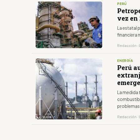
PERÚ
Petrop
vez en 
La estatal 
financiera
Redacción ·
ENERGÍA
Perú a
extranj
emerge
La medida 
combustible
problemas 
Redacción · 