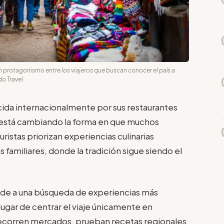
protagonismo entre los viajeros que buscan conocer el país a
do Travel
ida internacionalmente por sus restaurantes
a está cambiando la forma en que muchos
ristas priorizan experiencias culinarias
 familiares, donde la tradición sigue siendo el
onde a una búsqueda de experiencias más
n lugar de centrar el viaje únicamente en
 recorren mercados, prueban recetas regionales