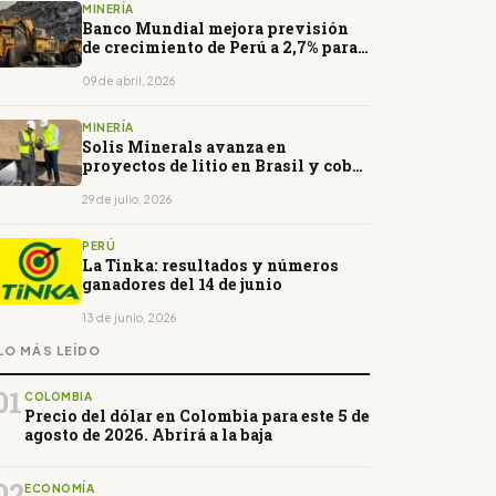
MINERÍA
Banco Mundial mejora previsión
de crecimiento de Perú a 2,7% para
2026
09 de abril, 2026
MINERÍA
Solis Minerals avanza en
proyectos de litio en Brasil y cobre
en Perú
29 de julio, 2026
PERÚ
La Tinka: resultados y números
ganadores del 14 de junio
13 de junio, 2026
LO MÁS LEÍDO
01
COLOMBIA
Precio del dólar en Colombia para este 5 de
agosto de 2026. Abrirá a la baja
02
ECONOMÍA