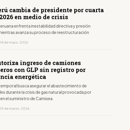
erú cambia de presidente por cuarta
2026 en medio de crisis
peruana enfrenta inestabilidad directiva y presión
 mientras avanza su proceso de reestructuración
 04 de mayo, 2026
utoriza ingreso de camiones
eros con GLP sin registro por
ncia energética
temporal busca asegurar el abastecimiento de
s durante la crisis de gas natural provocada por
en el suministro de Camisea.
09 de marzo, 2026