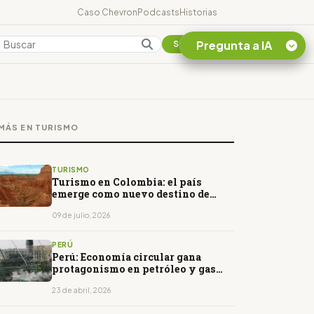
Caso Chevron
Podcasts
Historias
Pregunta a IA
Colombia
Suscribirse
Quiero Información
sobre el Caso
MÁS EN TURISMO
Chevron Ecuador
Listar destinos
turísticos de la
TURISMO
Amazonia Ecuatoriana
Turismo en Colombia: el país
emerge como nuevo destino de
¿En que consiste la
astroturismo en América Latina
tasa minera que rige en
09 de julio, 2026
Ecuador?
PERÚ
Perú: Economía circular gana
protagonismo en petróleo y gas
como clave de competitividad
23 de abril, 2026