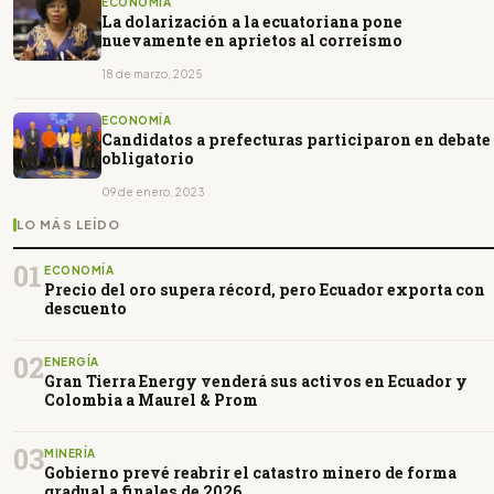
ECONOMÍA
La dolarización a la ecuatoriana pone
nuevamente en aprietos al correísmo
18 de marzo, 2025
ECONOMÍA
Candidatos a prefecturas participaron en debate
obligatorio
09 de enero, 2023
LO MÁS LEÍDO
01
ECONOMÍA
Precio del oro supera récord, pero Ecuador exporta con
descuento
02
ENERGÍA
Gran Tierra Energy venderá sus activos en Ecuador y
Colombia a Maurel & Prom
03
MINERÍA
Gobierno prevé reabrir el catastro minero de forma
gradual a finales de 2026