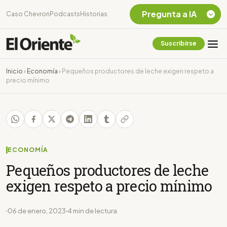
Pregunta a IA
Caso Chevron
Podcasts
Historias
Suscribirse
Quiero Información
sobre el Caso
Inicio
›
Economía
›
Pequeños productores de leche exigen respeto a
Chevron Ecuador
precio mínimo
Listar destinos
turísticos de la
Amazonia Ecuatoriana
¿En que consiste la
tasa minera que rige en
Ecuador?
ECONOMÍA
Pequeños productores de leche
exigen respeto a precio mínimo
06 de enero, 2023
4 min de lectura