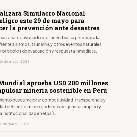
ealizará Simulacro Nacional
eligro este 29 de mayo para
cer la prevención ante desastres
o nacional convocado por Indeci busca preparar a la
frente a sismos, tsunamis y otros eventos naturales
rotocolos de evacuación y respuesta inmediata.
26 de mayo, 2026
Mundial aprueba USD 200 millones
mpulsar minería sostenible en Perú
amiento busca mejorar competitividad, transparencia y
idad del sector minero, además de generar empleo y
a institucionalidad en el país.
17 de marzo, 2026