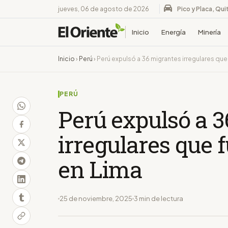
jueves, 06 de agosto de 2026
Pico y Placa, Qui
Inicio
Energía
Minería
Inicio
›
Perú
›
Perú expulsó a 36 migrantes irregulares qu
PERÚ
Perú expulsó a 
irregulares que 
en Lima
25 de noviembre, 2025
3 min de lectura