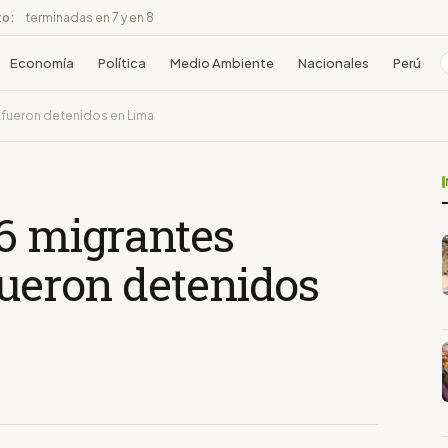
to:
terminadas en 7 y en 8
Economía
Política
Medio Ambiente
Nacionales
Perú
e fueron detenidos en Lima
36 migrantes
fueron detenidos