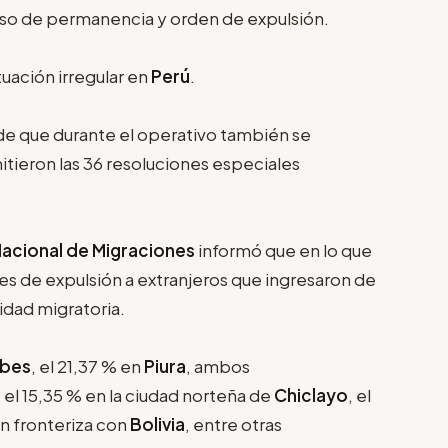
eso de permanencia y orden de expulsión.
uación irregular en
Perú
.
o de que durante el operativo también se
itieron las 36 resoluciones especiales
acional de Migraciones
informó que en lo que
s de expulsión a extranjeros que ingresaron de
ridad migratoria.
bes
, el 21,37 % en
Piura
, ambos
; el 15,35 % en la ciudad norteña de
Chiclayo
, el
ón fronteriza con
Bolivia
, entre otras