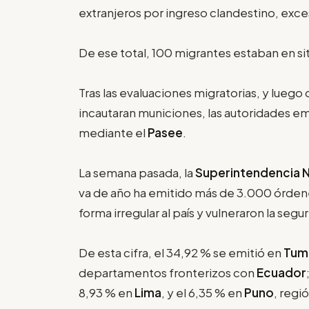
extranjeros por ingreso clandestino, exc
De ese total, 100 migrantes estaban en sit
Tras las evaluaciones migratorias, y lueg
incautaran municiones, las autoridades em
mediante el
Pasee
.
La semana pasada, la
Superintendencia N
va de año ha emitido más de 3.000 órdene
forma irregular al país y vulneraron la segu
De esta cifra, el 34,92 % se emitió en
Tum
departamentos fronterizos con
Ecuador
8,93 % en
Lima
, y el 6,35 % en
Puno
, regi