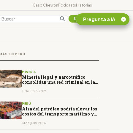
Caso Chevron
Podcasts
Historias
Pregunta a IA
Colombia
Suscribirse
Quiero Información
sobre el Caso
MÁS EN PERÚ
Chevron Ecuador
Listar destinos
turísticos de la
MINERÍA
Amazonia Ecuatoriana
Minería ilegal y narcotráfico
consolidan una red criminal en la
¿En que consiste la
Amazonía peruana
tasa minera que rige en
11 de junio, 2026
Ecuador?
PERÚ
Alza del petróleo podría elevar los
costos del transporte marítimo y
afectar las exportaciones de Perú
14 de julio, 2026