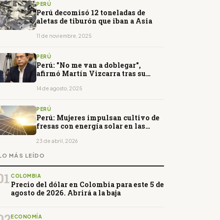
PERÚ
Perú decomisó 12 toneladas de
aletas de tiburón que iban a Asia
11 de noviembre, 2025
PERÚ
Perú: "No me van a doblegar",
afirmó Martín Vizcarra tras su
detención
14 de agosto, 2025
PERÚ
Perú: Mujeres impulsan cultivo de
fresas con energía solar en las
alturas del Cusco
23 de abril, 2026
LO MÁS LEÍDO
01
COLOMBIA
Precio del dólar en Colombia para este 5 de
agosto de 2026. Abrirá a la baja
02
ECONOMÍA