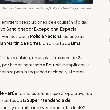
 Tumbes, Lima, Tacna y San Martín / Foto: cortesía Migración Perú
ú
emitieron resoluciones de expulsión rápida,
ivo Sancionador Excepcional Especial
ervenidos por la
Policía Nacional
durante un
San Martín de Porres
, en el norte de
Lima
.
ápida expulsión, en un plazo máximo de 24
s, por haber ingresado a
Perú
sin cumplir con la
enaza para la seguridad nacional y el orden
 de Perú
informó este lunes que el operativo fue
entantes de la
Superintendencia de
iones, y permitió intervenir a un total de 402