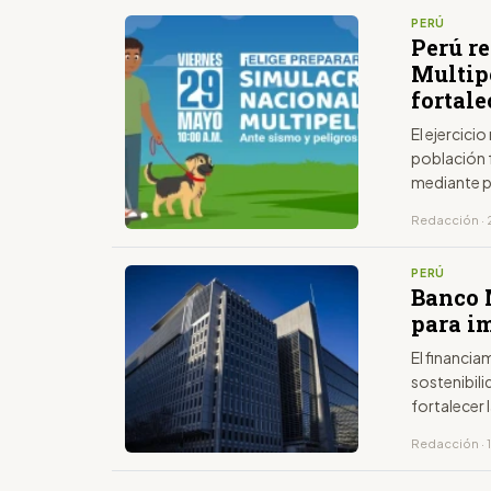
PERÚ
Perú r
Multip
fortale
El ejercici
población 
mediante p
Redacción · 
PERÚ
Banco 
para i
El financi
sostenibil
fortalecer l
Redacción · 