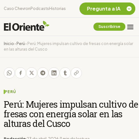
Pregunta a IA
Caso Chevron
Podcasts
Historias
Suscribirse
Quiero Información
sobre el Caso
Inicio
›
Perú
›
Perú: Mujeres impulsan cultivo de fresas con energía solar
Chevron Ecuador
en las alturas del Cusco
Listar destinos
turísticos de la
Amazonia Ecuatoriana
¿En que consiste la
tasa minera que rige en
Ecuador?
PERÚ
Perú: Mujeres impulsan cultivo de
fresas con energía solar en las
alturas del Cusco
Redacción
23 de abril, 2026
3 min de lectura