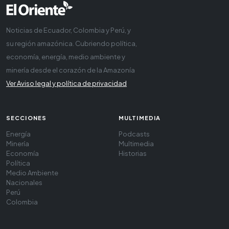
Noticias de Ecuador, Colombia y Perú, y
su región amazónica. Cubriendo política,
economía, energía, medio ambiente y
minería desde el corazón de la Amazonía
Ver Aviso legal y política de privacidad
SECCIONES
MULTIMEDIA
Energía
Podcasts
Minería
Multimedia
Economía
Historias
Política
Medio Ambiente
Nacionales
Perú
Colombia