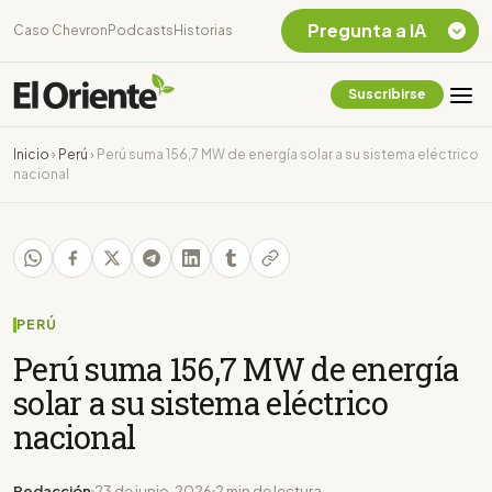
Pregunta a IA
Caso Chevron
Podcasts
Historias
Suscribirse
Quiero Información
sobre el Caso
Inicio
›
Perú
›
Perú suma 156,7 MW de energía solar a su sistema eléctrico
Chevron Ecuador
nacional
Listar destinos
turísticos de la
Amazonia Ecuatoriana
¿En que consiste la
tasa minera que rige en
Ecuador?
PERÚ
Perú suma 156,7 MW de energía
solar a su sistema eléctrico
nacional
Redacción
23 de junio, 2026
2 min de lectura