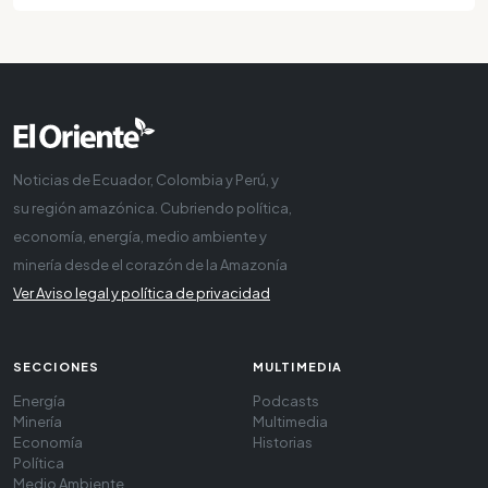
Noticias de Ecuador, Colombia y Perú, y
su región amazónica. Cubriendo política,
economía, energía, medio ambiente y
minería desde el corazón de la Amazonía
Ver Aviso legal y política de privacidad
SECCIONES
MULTIMEDIA
Energía
Podcasts
Minería
Multimedia
Economía
Historias
Política
Medio Ambiente