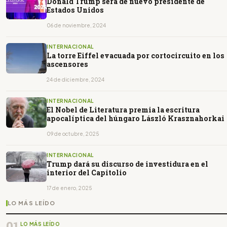
Donald Trump será de nuevo presidente de
Estados Unidos
06 de noviembre, 2024
INTERNACIONAL
La torre Eiffel evacuada por cortocircuito en los
ascensores
24 de diciembre, 2024
INTERNACIONAL
El Nobel de Literatura premia la escritura
apocalíptica del húngaro László Krasznahorkai
09 de octubre, 2025
INTERNACIONAL
Trump dará su discurso de investidura en el
interior del Capitolio
17 de enero, 2025
LO MÁS LEÍDO
01
LO MÁS LEÍDO