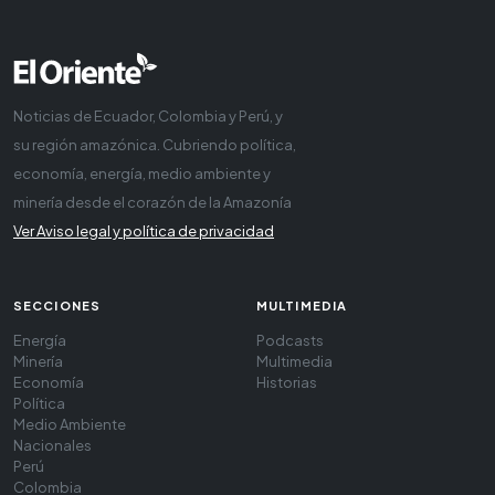
Noticias de Ecuador, Colombia y Perú, y
su región amazónica. Cubriendo política,
economía, energía, medio ambiente y
minería desde el corazón de la Amazonía
Ver Aviso legal y política de privacidad
SECCIONES
MULTIMEDIA
Energía
Podcasts
Minería
Multimedia
Economía
Historias
Política
Medio Ambiente
Nacionales
Perú
Colombia