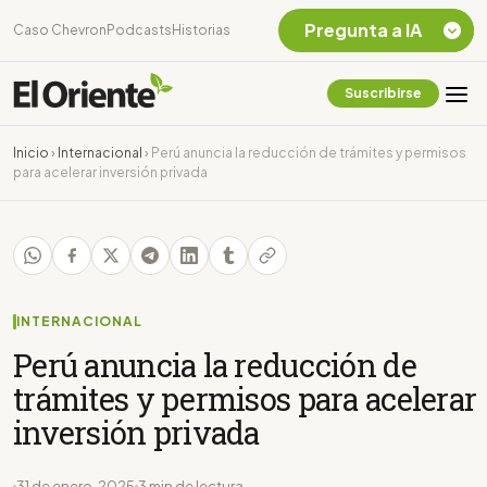
Pregunta a IA
Caso Chevron
Podcasts
Historias
Suscribirse
Quiero Información
sobre el Caso
Inicio
›
Internacional
›
Perú anuncia la reducción de trámites y permisos
Chevron Ecuador
para acelerar inversión privada
Listar destinos
turísticos de la
Amazonia Ecuatoriana
¿En que consiste la
tasa minera que rige en
Ecuador?
INTERNACIONAL
Perú anuncia la reducción de
trámites y permisos para acelerar
inversión privada
31 de enero, 2025
3 min de lectura