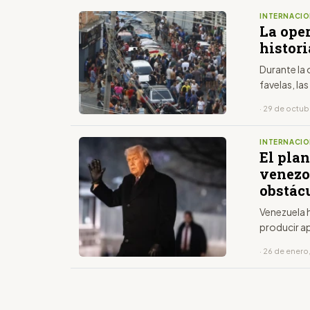
INTERNACIO
La oper
histori
Durante la
favelas, la
· 29 de octu
INTERNACIO
El pla
venezo
obstác
Venezuela h
producir ap
· 26 de enero