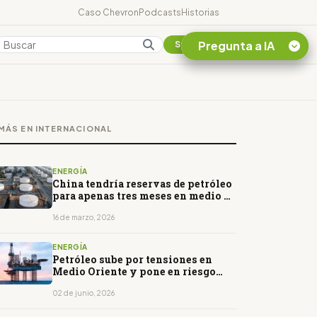
Caso Chevron
Podcasts
Historias
Pregunta a IA
Colombia
Suscribirse
Quiero Información
sobre el Caso
MÁS EN INTERNACIONAL
Chevron Ecuador
Listar destinos
turísticos de la
ENERGÍA
Amazonia Ecuatoriana
China tendría reservas de petróleo
para apenas tres meses en medio de
¿En que consiste la
la guerra en Medio Oriente
tasa minera que rige en
16 de marzo, 2026
Ecuador?
ENERGÍA
Petróleo sube por tensiones en
Medio Oriente y pone en riesgo
avances de las conversaciones de
paz
02 de junio, 2026