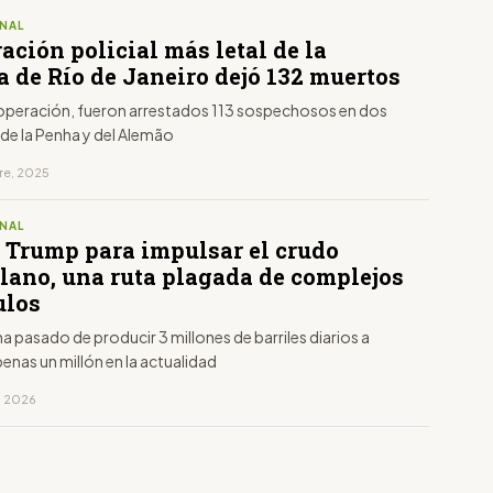
NAL
ación policial más letal de la
a de Río de Janeiro dejó 132 muertos
 operación, fueron arrestados 113 sospechosos en dos
s de la Penha y del Alemão
bre, 2025
NAL
n Trump para impulsar el crudo
lano, una ruta plagada de complejos
ulos
a pasado de producir 3 millones de barriles diarios a
enas un millón en la actualidad
, 2026