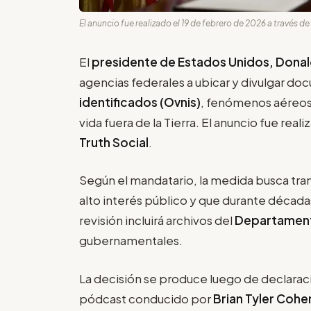
El anuncio fue realizado el 19 de febrero de 2026 a través de 
El
presidente de Estados Unidos, Dona
agencias federales a ubicar y divulgar d
identificados (Ovnis)
, fenómenos aéreos 
vida fuera de la Tierra. El anuncio fue real
Truth Social
.
Según el mandatario, la medida busca tra
alto interés público y que durante década
revisión incluirá archivos del
Departament
gubernamentales.
La decisión se produce luego de declarac
pódcast conducido por
Brian Tyler Cohe