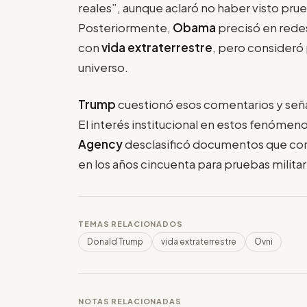
reales”, aunque aclaró no haber visto prue
Posteriormente,
Obama
precisó en rede
con
vida extraterrestre
, pero consideró 
universo.
Trump
cuestionó esos comentarios y seña
El interés institucional en estos fenómeno
Agency
desclasificó documentos que conf
en los años cincuenta para pruebas militar
TEMAS RELACIONADOS
Donald Trump
vida extraterrestre
Ovni
NOTAS RELACIONADAS