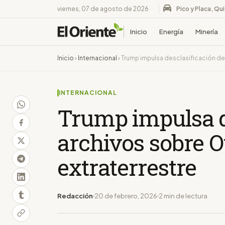
viernes, 07 de agosto de 2026
Pico y Placa, Qu
Inicio
Energía
Minería
Inicio
›
Internacional
›
Trump impulsa desclasificación de 
INTERNACIONAL
Trump impulsa d
archivos sobre O
extraterrestre
Redacción
20 de febrero, 2026
2 min de lectura