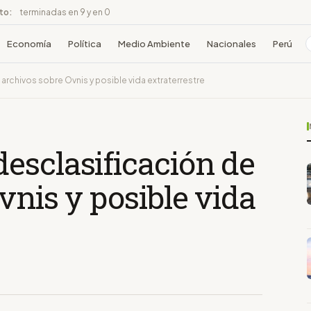
ito:
terminadas en 9 y en 0
Economía
Política
Medio Ambiente
Nacionales
Perú
archivos sobre Ovnis y posible vida extraterrestre
esclasificación de
vnis y posible vida