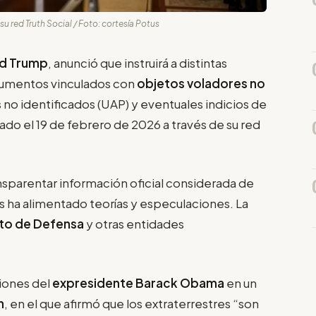
su red Truth Social / Foto: cortesía Potus
ld Trump
, anunció que instruirá a distintas
ocumentos vinculados con
objetos voladores no
no identificados (UAP) y eventuales indicios de
izado el 19 de febrero de 2026 a través de su red
nsparentar información oficial considerada de
s ha alimentado teorías y especulaciones. La
o de Defensa
y otras entidades
iones del
expresidente Barack Obama
en un
n
, en el que afirmó que los extraterrestres “son