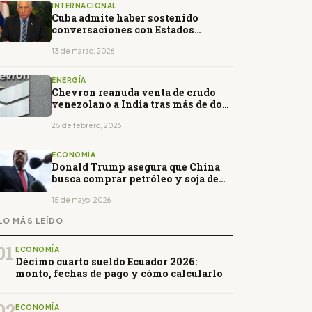
INTERNACIONAL
Cuba admite haber sostenido
conversaciones con Estados
Unidos en medio de tensiones
bilaterales
13 de marzo, 2026
ENERGÍA
Chevron reanuda venta de crudo
venezolano a India tras más de dos
años
25 de febrero, 2026
ECONOMÍA
Donald Trump asegura que China
busca comprar petróleo y soja de
Estados Unidos
15 de mayo, 2026
LO MÁS LEÍDO
01
ECONOMÍA
Décimo cuarto sueldo Ecuador 2026:
monto, fechas de pago y cómo calcularlo
02
ECONOMÍA