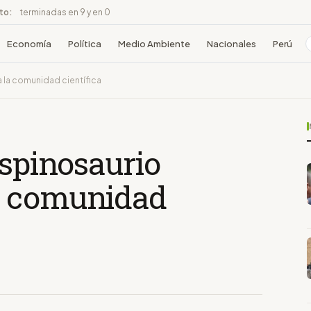
ito:
terminadas en 9 y en 0
Economía
Política
Medio Ambiente
Nacionales
Perú
 la comunidad científica
espinosaurio
a comunidad