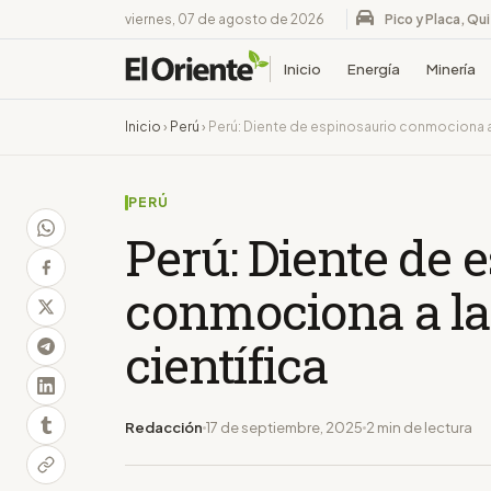
viernes, 07 de agosto de 2026
Pico y Placa, Qu
Inicio
Energía
Minería
Inicio
›
Perú
›
Perú: Diente de espinosaurio conmociona a
PERÚ
Perú: Diente de 
conmociona a l
científica
Redacción
17 de septiembre, 2025
2 min de lectura