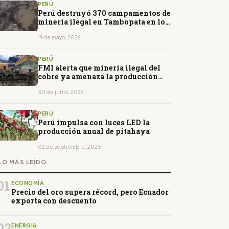
PERÚ
Perú destruyó 370 campamentos de
minería ilegal en Tambopata en lo
que va de 2026
19 de mayo, 2026
PERÚ
FMI alerta que minería ilegal del
cobre ya amenaza la producción
formal en Perú
30 de junio, 2026
PERÚ
Perú impulsa con luces LED la
producción anual de pitahaya
02 de septiembre, 2025
LO MÁS LEÍDO
01
ECONOMÍA
Precio del oro supera récord, pero Ecuador
exporta con descuento
02
ENERGÍA