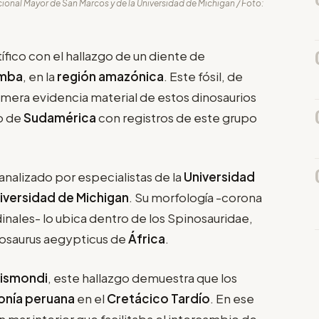
acional Mayor de San Marcos y de la Universidad de Michigan / Foto:
fico con el hallazgo de un diente de
mba
, en la
región amazónica
. Este fósil, de
rimera evidencia material de estos dinosaurios
o de
Sudamérica
con registros de este grupo
 analizado por especialistas de la
Universidad
iversidad de Michigan
. Su morfología -corona
inales- lo ubica dentro de los Spinosauridae,
inosaurus aegypticus de
África
.
Gismondi
, este hallazgo demuestra que los
nía peruana
en el
Cretácico Tardío
. En ese
 mar interior que facilitaba el intercambio de