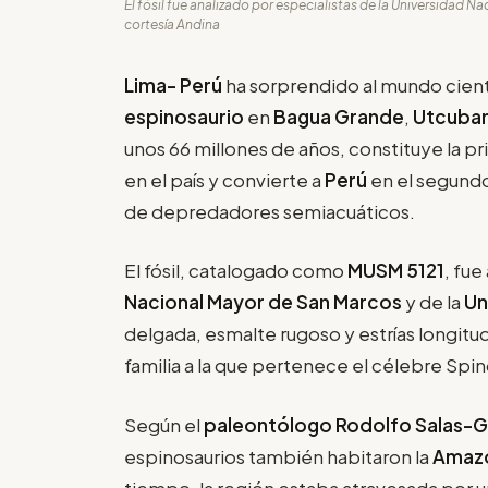
El fósil fue analizado por especialistas de la Universidad N
cortesía Andina
Lima- Perú
ha sorprendido al mundo cientí
espinosaurio
en
Bagua Grande
,
Utcuba
unos 66 millones de años, constituye la p
en el país y convierte a
Perú
en el segund
de depredadores semiacuáticos.
El fósil, catalogado como
MUSM 5121
, fue
Nacional Mayor de San Marcos
y de la
Un
delgada, esmalte rugoso y estrías longitud
familia a la que pertenece el célebre Sp
Según el
paleontólogo Rodolfo Salas-
espinosaurios también habitaron la
Amazo
tiempo, la región estaba atravesada por un