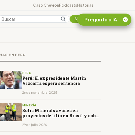
Caso Chevron
Podcasts
Historias
Pregunta a IA
Colombia
Suscribirse
Quiero Información
sobre el Caso
MÁS EN PERÚ
Chevron Ecuador
Listar destinos
turísticos de la
PERÚ
Amazonia Ecuatoriana
Perú: El expresidente Martín
Vizcarra espera sentencia
¿En que consiste la
tasa minera que rige en
26 de noviembre, 2025
Ecuador?
MINERÍA
Solis Minerals avanza en
proyectos de litio en Brasil y cobre
en Perú
29 de julio, 2026