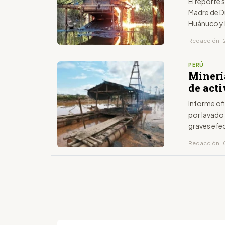
El reporte 
Madre de D
Huánuco y
Redacción · 
PERÚ
Minería
de acti
Informe ofi
por lavado 
graves efe
Redacción · 