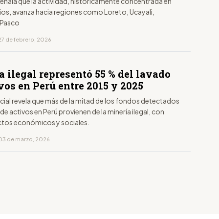
señala que la actividad, históricamente concentrada en
ios, avanza hacia regiones como Loreto, Ucayali,
 Pasco
27 de febrero, 2026
 ilegal representó 55 % del lavado
vos en Perú entre 2015 y 2025
cial revela que más de la mitad de los fondos detectados
de activos en Perú provienen de la minería ilegal, con
ctos económicos y sociales.
03 de marzo, 2026