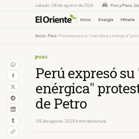
sábado, 08 de agosto de 2026
Pico y Placa, Qu
Inicio
Energía
Minería
Inicio
›
Perú
›
Perú expresó su "más firme y enérgica" pro
PERÚ
Perú expresó su
enérgica" protes
de Petro
05 de agosto, 2025
6 min de lectura