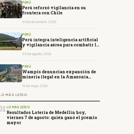
PERÚ
Perú reforzó vigilancia en su
frontera con Chile
01 de diciembre, 2025
PERÚ
Perú integra inteligencia artificial
y vigilancia aérea para combatir la
deforestación
03 de agosto, 2026
PERÚ
Wampis denuncian expansión de
minería ilegal en la Amazonía
peruana
15 de mayo, 2026
LO MÁS LEÍDO
01
LO MÁS LEÍDO
Resultados Lotería de Medellín hoy,
viernes 7 de agosto: quién ganó el premio
mayor