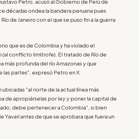
ustavo Petro, acusó al Gobierno de Perú de
ce décadas ondea la bandera peruana pues
Río de Janeiro con el que se puso fin a la guerra
orio que es de Colombia y ha violado el
(al conflicto limítrofe). El tratado de Río de
ínea más profunda del río Amazonas y que
 las partes", expresó Petro en X.
 ubicadas "al norte de la actual línea más
a de apropiárselas por ley y poner la capital de
atado, debe pertenecer a Colombia", si bien
e Yavarí antes de que se aprobara que fuera un