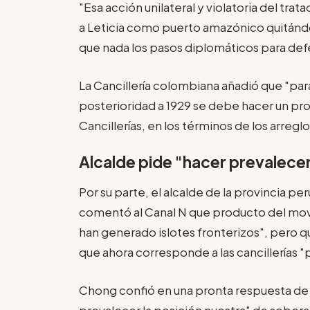
"Esa acción unilateral y violatoria del tr
a Leticia como puerto amazónico quitándo
que nada los pasos diplomáticos para defe
La Cancillería colombiana añadió que "para
posterioridad a 1929 se debe hacer un p
Cancillerías, en los términos de los arreglo
Alcalde pide "hacer prevalecer
Por su parte, el alcalde de la provincia p
comentó al Canal N que producto del movi
han generado islotes fronterizos", pero q
que ahora corresponde a las cancillerías 
Chong confió en una pronta respuesta de 
prevalecer la posición nuestra" de soberan