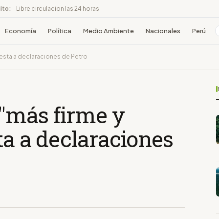
ito:
Libre circulacion las 24 horas
Economía
Política
Medio Ambiente
Nacionales
Perú
testa a declaraciones de Petro
 "más firme y
ta a declaraciones