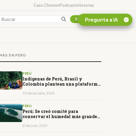
Caso Chevron
Podcasts
Historias
Pregunta a IA
Colombia
Suscribirse
Quiero Información
sobre el Caso
MÁS EN PERÚ
Chevron Ecuador
Listar destinos
turísticos de la
PERÚ
Amazonia Ecuatoriana
Indígenas de Perú, Brasil y
Colombia plantean una plataforma
¿En que consiste la
de infraestructura amazónica
tasa minera que rige en
03 de octubre, 2025
Ecuador?
PERÚ
Perú: Se creó comité para
conservar el humedal más grande
de la Amazonía
21 de julio, 2025