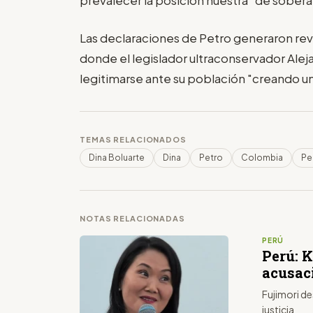
Las declaraciones de Petro generaron re
donde el legislador ultraconservador Ale
legitimarse ante su población "creando un
TEMAS RELACIONADOS
Dina Boluarte
Dina
Petro
Colombia
Pe
NOTAS RELACIONADAS
PERÚ
Perú: K
acusac
Fujimori de
justicia