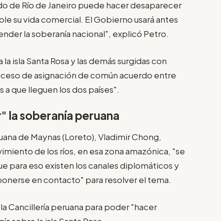
atado de Río de Janeiro puede hacer desaparecer
le su vida comercial. El Gobierno usará antes
nder la soberanía nacional", explicó Petro.
 la isla Santa Rosa y las demás surgidas con
roceso de asignación de común acuerdo entre
s a que lleguen los dos países".
" la soberanía peruana
eruana de Maynas (Loreto), Vladimir Chong,
miento de los ríos, en esa zona amazónica, "se
ue para eso existen los canales diplomáticos y
"ponerse en contacto" para resolver el tema.
la Cancillería peruana para poder "hacer
ía sobre la isla Santa Rosa.