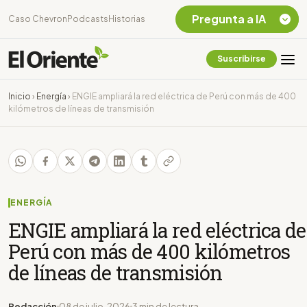
Pregunta a IA
Caso Chevron
Podcasts
Historias
Suscribirse
Quiero Información
sobre el Caso
Inicio
›
Energía
›
ENGIE ampliará la red eléctrica de Perú con más de 400
Chevron Ecuador
kilómetros de líneas de transmisión
Listar destinos
turísticos de la
Amazonia Ecuatoriana
¿En que consiste la
tasa minera que rige en
Ecuador?
ENERGÍA
ENGIE ampliará la red eléctrica de
Perú con más de 400 kilómetros
de líneas de transmisión
Redacción
08 de julio, 2026
3 min de lectura