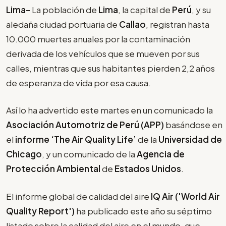
Lima-
La población de
Lima
, la capital de
Perú
, y su
aledaña ciudad portuaria de
Callao
, registran hasta
10.000 muertes anuales por la contaminación
derivada de los vehículos que se mueven por sus
calles, mientras que sus habitantes pierden 2,2 años
de esperanza de vida por esa causa.
Así lo ha advertido este martes en un comunicado la
Asociación Automotriz de Perú (APP)
basándose en
el
informe ‘The Air Quality Life’
de la
Universidad de
Chicago
, y un comunicado de la
Agencia de
Protección Ambiental
de
Estados Unidos
.
El informe global de calidad del aire
IQ Air ('World Air
Quality Report')
ha publicado este año su séptimo
listado sobre la calidad del aire en el mundo, que