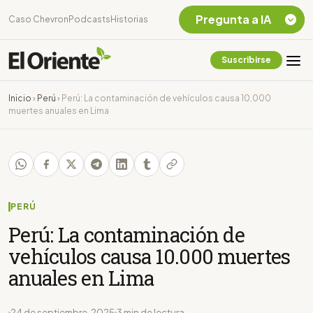
Pregunta a IA
Caso Chevron
Podcasts
Historias
Suscribirse
Quiero Información
sobre el Caso
Inicio
›
Perú
›
Perú: La contaminación de vehículos causa 10.000
Chevron Ecuador
muertes anuales en Lima
Listar destinos
turísticos de la
Amazonia Ecuatoriana
¿En que consiste la
tasa minera que rige en
Ecuador?
PERÚ
Perú: La contaminación de
vehículos causa 10.000 muertes
anuales en Lima
24 de septiembre, 2025
3 min de lectura