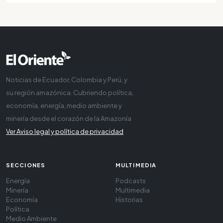
Noticias de Ecuador, Colombia y Perú, y
su región amazónica. Cubriendo política,
economía, energía, medio ambiente y
minería desde el corazón de la Amazonía
Ver Aviso legal y política de privacidad
SECCIONES
MULTIMEDIA
Energía
Podcasts
Minería
Multimedia
Economía
Historias
Política
Medio Ambiente