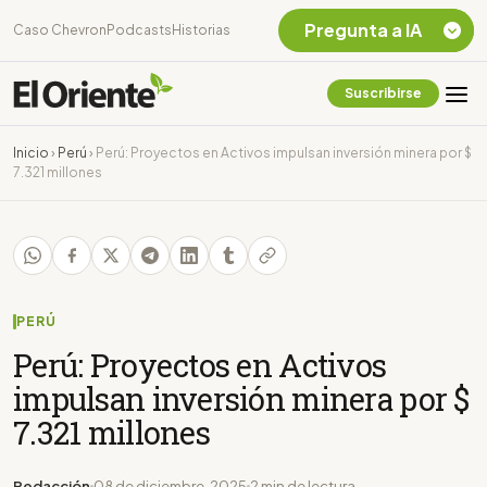
Pregunta a IA
Caso Chevron
Podcasts
Historias
Suscribirse
Quiero Información
sobre el Caso
Inicio
›
Perú
›
Perú: Proyectos en Activos impulsan inversión minera por $
Chevron Ecuador
7.321 millones
Listar destinos
turísticos de la
Amazonia Ecuatoriana
¿En que consiste la
tasa minera que rige en
Ecuador?
PERÚ
Perú: Proyectos en Activos
impulsan inversión minera por $
7.321 millones
Redacción
08 de diciembre, 2025
2 min de lectura