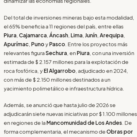
dinamizar las economías regionales.
Del total de inversiones mineras bajo esta modalidad,
el 65% beneficia a 11 regiones del país, entre ellas
Piura
,
Cajamarca
,
Áncash
,
Lima
,
Junín
,
Arequipa
,
Apurímac
,
Puno
y
Pasco
. Entre los proyectos más
relevantes figura
Sechura
, en
Piura
, con una inversión
estimada de $ 2.157 millones para la explotación de
roca fosfórica, y
El Algarrobo
, adjudicado en 2024,
con más de $ 2.150 millones destinados a un
yacimiento polimetálico e infraestructura hídrica.
Además, se anunció que hasta julio de 2026 se
adjudicarán siete nuevas iniciativas por $ 1.100 millones
en regiones de la
Mancomunidad de Los Andes
. De
forma complementaria, el mecanismo de
Obras por