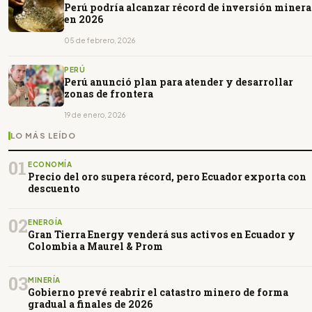
Perú podría alcanzar récord de inversión minera
en 2026
05 de febrero, 2026
PERÚ
Perú anunció plan para atender y desarrollar
zonas de frontera
19 de enero, 2026
LO MÁS LEÍDO
01
ECONOMÍA
Precio del oro supera récord, pero Ecuador exporta con
descuento
02
ENERGÍA
Gran Tierra Energy venderá sus activos en Ecuador y
Colombia a Maurel & Prom
03
MINERÍA
Gobierno prevé reabrir el catastro minero de forma
gradual a finales de 2026