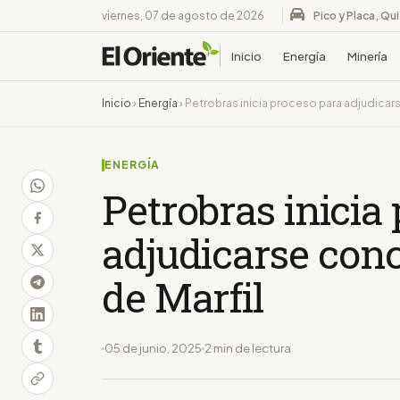
viernes, 07 de agosto de 2026
Pico y Placa, Qu
Inicio
Energía
Minería
Inicio
›
Energía
›
Petrobras inicia proceso para adjudicar
ENERGÍA
Petrobras inicia
adjudicarse con
de Marfil
05 de junio, 2025
2 min de lectura