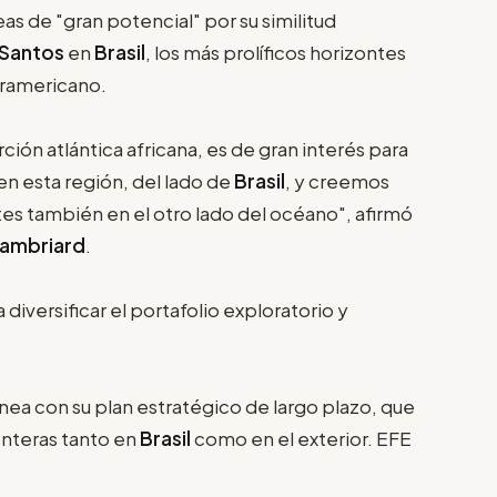
eas de "gran potencial" por su similitud
Santos
en
Brasil
, los más prolíficos horizontes
uramericano.
orción atlántica africana, es de gran interés para
n esta región, del lado de
Brasil
, y creemos
s también en el otro lado del océano", afirmó
hambriard
.
 diversificar el portafolio exploratorio y
ínea con su plan estratégico de largo plazo, que
onteras tanto en
Brasil
como en el exterior. EFE