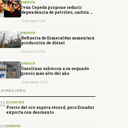
ENERGÍA
Iván Cepeda propone reducir
dependencia de petróleo, carbón y
gas en Colombia
13 de mayo, 2026
ENERGÍA
Refinería de Esmeraldas aumentará
producción de diésel
12 de junio, 2026
ENERGÍA
Gasolinas subieron a su segundo
precio más alto del año
12 de agosto, 2025
LO MÁS LEÍDO
01
ECONOMÍA
Precio del oro supera récord, pero Ecuador
exporta con descuento
02
ENERGÍA