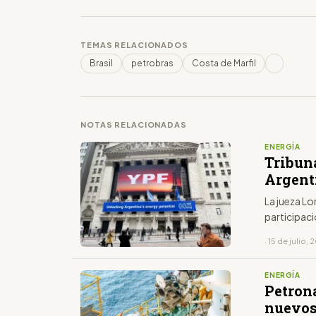
TEMAS RELACIONADOS
Brasil
petrobras
Costa de Marfil
NOTAS RELACIONADAS
ENERGÍA
Tribuna
Argent
La jueza Lo
participaci
· 15 de julio,
ENERGÍA
Petrona
nuevos