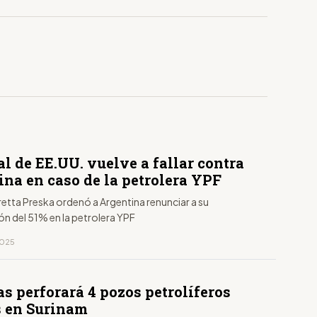
l de EE.UU. vuelve a fallar contra
ina en caso de la petrolera YPF
retta Preska ordenó a Argentina renunciar a su
ón del 51% en la petrolera YPF
 2025
s perforará 4 pozos petrolíferos
 en Surinam