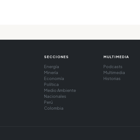
SECCIONES
MULTIMEDIA
Energía
Podcasts
Minería
Multimedia
Economía
Historias
Política
Medio Ambiente
Nacionales
Perú
Colombia