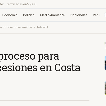
ito:
terminadas en 9 y en 0
Economía
Política
Medio Ambiente
Nacionales
Perú
se concesiones en Costa de Marfil
 proceso para
cesiones en Costa