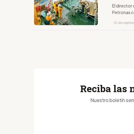
El director
Petronas co
· 10 de sept
Reciba las 
Nuestro boletín sem