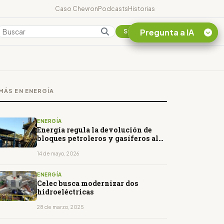
Caso Chevron
Podcasts
Historias
Pregunta a IA
Colombia
Suscribirse
Quiero Información
sobre el Caso
MÁS EN ENERGÍA
Chevron Ecuador
Listar destinos
turísticos de la
ENERGÍA
Amazonia Ecuatoriana
Energía regula la devolución de
bloques petroleros y gasíferos al
¿En que consiste la
Estado
tasa minera que rige en
14 de mayo, 2026
Ecuador?
ENERGÍA
Celec busca modernizar dos
hidroeléctricas
28 de marzo, 2025