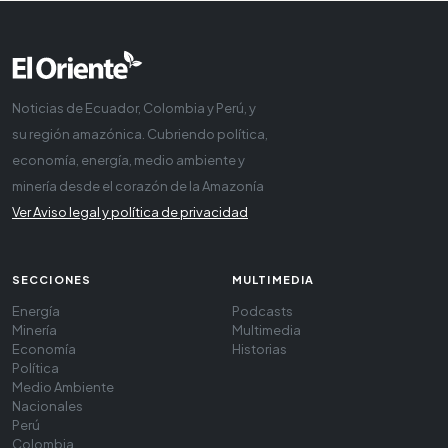
Noticias de Ecuador, Colombia y Perú, y
su región amazónica. Cubriendo política,
economía, energía, medio ambiente y
minería desde el corazón de la Amazonía
Ver Aviso legal y política de privacidad
SECCIONES
MULTIMEDIA
Energía
Podcasts
Minería
Multimedia
Economía
Historias
Política
Medio Ambiente
Nacionales
Perú
Colombia