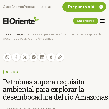
Pregunta a IA
Caso Chevron
Podcasts
Historias
Suscribirse
Quiero Información
sobre el Caso
Inicio
›
Energía
›
Petrobras supera requisito ambiental para explorar la
Chevron Ecuador
desembocadura del río Amazonas
Listar destinos
turísticos de la
Amazonia Ecuatoriana
¿En que consiste la
tasa minera que rige en
Ecuador?
ENERGÍA
Petrobras supera requisito
ambiental para explorar la
desembocadura del río Amazonas
20 de mayo, 2025
2 min de lectura