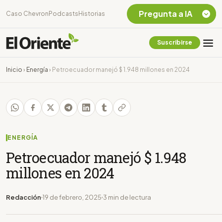
Pregunta a IA
Caso Chevron
Podcasts
Historias
Suscribirse
Quiero Información
sobre el Caso
Inicio
›
Energía
›
Petroecuador manejó $ 1.948 millones en 2024
Chevron Ecuador
Listar destinos
turísticos de la
Amazonia Ecuatoriana
¿En que consiste la
tasa minera que rige en
ENERGÍA
Ecuador?
Petroecuador manejó $ 1.948
millones en 2024
Redacción
19 de febrero, 2025
3 min de lectura