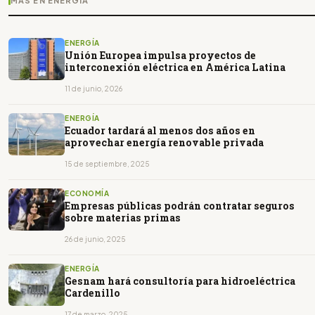
MÁS EN ENERGÍA
ENERGÍA
Unión Europea impulsa proyectos de
interconexión eléctrica en América Latina
11 de junio, 2026
ENERGÍA
Ecuador tardará al menos dos años en
aprovechar energía renovable privada
15 de septiembre, 2025
ECONOMÍA
Empresas públicas podrán contratar seguros
sobre materias primas
26 de junio, 2025
ENERGÍA
Gesnam hará consultoría para hidroeléctrica
Cardenillo
17 de marzo, 2025