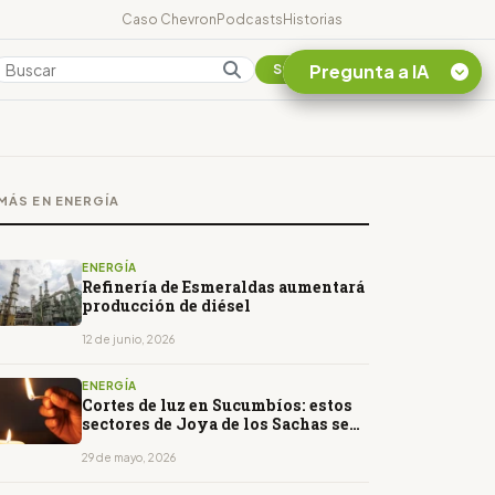
Caso Chevron
Podcasts
Historias
Pregunta a IA
Colombia
Suscribirse
Quiero Información
sobre el Caso
MÁS EN ENERGÍA
Chevron Ecuador
Listar destinos
turísticos de la
ENERGÍA
Amazonia Ecuatoriana
Refinería de Esmeraldas aumentará
producción de diésel
¿En que consiste la
tasa minera que rige en
12 de junio, 2026
Ecuador?
ENERGÍA
Cortes de luz en Sucumbíos: estos
sectores de Joya de los Sachas se
quedarán sin energía el 30 de mayo
29 de mayo, 2026