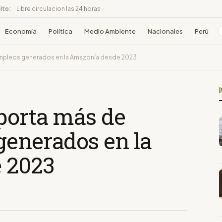
ito:
Libre circulacion las 24 horas
Economía
Política
Medio Ambiente
Nacionales
Perú
mpleos generados en la Amazonía desde 2023
porta más de
generados en la
 2023