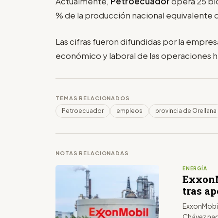
Actualmente,
Petroecuador
opera 25 bl
% de la producción nacional equivalente d
Las cifras fueron difundidas por la empre
económico y laboral de las operaciones hi
TEMAS RELACIONADOS
Petroecuador
empleos
provincia de Orellana
NOTAS RELACIONADAS
ENERGÍA
ExxonM
tras ap
ExxonMobil
Chávez nac