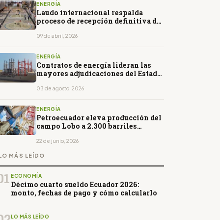
ENERGÍA
Laudo internacional respalda
proceso de recepción definitiva de
Coca Codo Sinclair
09 de abril, 2026
ENERGÍA
Contratos de energía lideran las
mayores adjudicaciones del Estado
en 2026
03 de agosto, 2026
ENERGÍA
Petroecuador eleva producción del
campo Lobo a 2.300 barriles
diarios tras reactivación
22 de junio, 2026
LO MÁS LEÍDO
01
ECONOMÍA
Décimo cuarto sueldo Ecuador 2026:
monto, fechas de pago y cómo calcularlo
02
LO MÁS LEÍDO