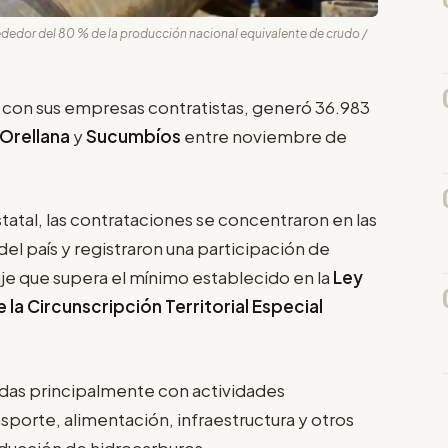
dedor del 80 % de la producción nacional equivalente de crudo /
 con sus empresas contratistas, generó 36.983
Orellana
y
Sucumbíos
entre noviembre de
atal, las contrataciones se concentraron en las
el país y registraron una participación de
je que supera el mínimo establecido en la
Ley
e la Circunscripción Territorial Especial
adas principalmente con actividades
sporte, alimentación, infraestructura y otros
roducción de hidrocarburos.