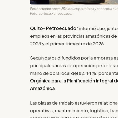
Petroecuador opera 25 bloques petroleros y concentra alre
Foto: cortesía Petroecuador
Quito- Petroecuador
informó que, junto
empleos en las provincias amazónicas de
2023 y el primer trimestre de 2026.
Según datos difundidos por la empresa est
principales áreas de operación petrolera d
mano de obra local del 82,44 %, porcenta
Orgánica para la Planificación Integral d
Amazónica
.
Las plazas de trabajo estuvieron relacion
operativas, mantenimiento, logística, tran
servicios vinculados a la exploración y p