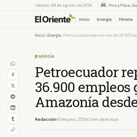
sábado, 08 de agosto de 2026
Pico y Placa, Qu
Inicio
Energía
Minería
Inicio
›
Energía
›
Petroecuador reporta más de 36.900 e
ENERGÍA
Petroecuador re
36.900 empleos 
Amazonía desde
Redacción
11 de junio, 2026
2 min de lectura