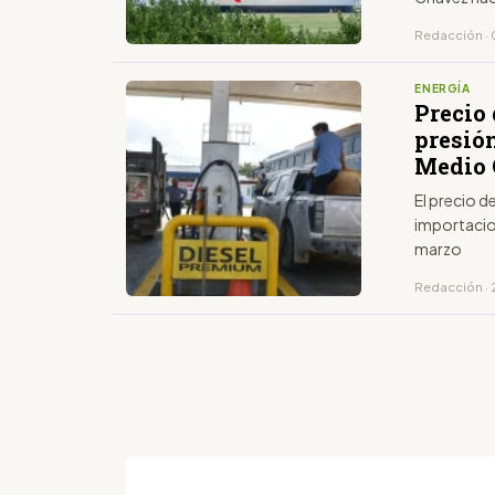
Redacción ·
ENERGÍA
Precio 
presión
Medio 
El precio de
importacio
marzo
Redacción · 