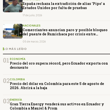
España rechaza la extradición de alias 'Pipo' a
Estados Unidos por falta de pruebas
17 de julio, 2026
NACIONALES
Comerciantes anuncian paro y posible bloqueo
del puente de Rumichaca por crisis entre
Ecuador y Colombia
05 de marzo, 2026
LO MÁS LEÍDO
01
ECONOMÍA
Precio del oro supera récord, pero Ecuador exporta con
descuento
02
COLOMBIA
Precio del dólar en Colombia para este 5 de agosto de
2026. Abrirá a la baja
03
ENERGÍA
Gran Tierra Energy venderá sus activos en Ecuador y
Colombia a Maurel & Prom