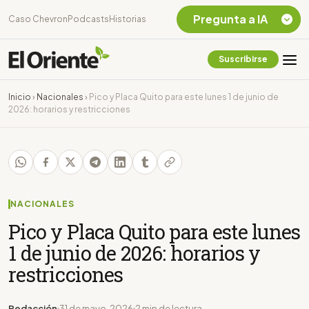
Pregunta a IA
Caso Chevron
Podcasts
Historias
Suscribirse
Quiero Información
sobre el Caso
Inicio
›
Nacionales
›
Pico y Placa Quito para este lunes 1 de junio de
Chevron Ecuador
2026: horarios y restricciones
Listar destinos
turísticos de la
Amazonia Ecuatoriana
¿En que consiste la
tasa minera que rige en
Ecuador?
NACIONALES
Pico y Placa Quito para este lunes
1 de junio de 2026: horarios y
restricciones
Redacción
31 de mayo, 2026
2 min de lectura