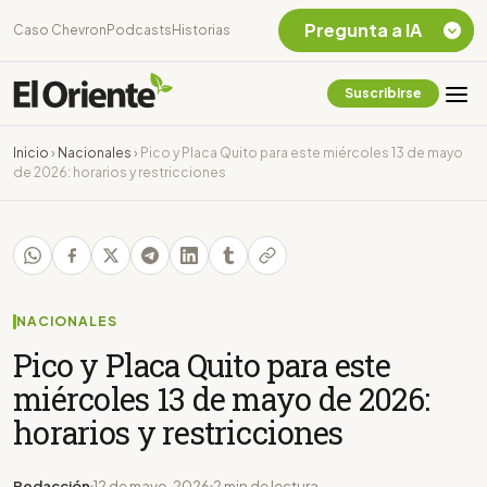
Pregunta a IA
Caso Chevron
Podcasts
Historias
Suscribirse
Quiero Información
sobre el Caso
Inicio
›
Nacionales
›
Pico y Placa Quito para este miércoles 13 de mayo
Chevron Ecuador
de 2026: horarios y restricciones
Listar destinos
turísticos de la
Amazonia Ecuatoriana
¿En que consiste la
tasa minera que rige en
Ecuador?
NACIONALES
Pico y Placa Quito para este
miércoles 13 de mayo de 2026:
horarios y restricciones
Redacción
12 de mayo, 2026
2 min de lectura