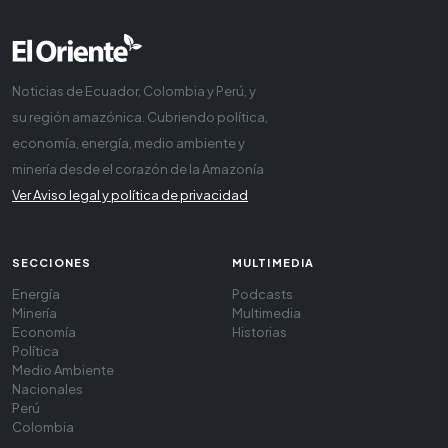
Noticias de Ecuador, Colombia y Perú, y
su región amazónica. Cubriendo política,
economía, energía, medio ambiente y
minería desde el corazón de la Amazonía
Ver Aviso legal y política de privacidad
SECCIONES
MULTIMEDIA
Energía
Podcasts
Minería
Multimedia
Economía
Historias
Política
Medio Ambiente
Nacionales
Perú
Colombia