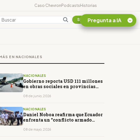
Caso Chevron
Podcasts
Historias
Pregunta a IA
Colombia
Suscribirse
Quiero Información
sobre el Caso
MÁS EN NACIONALES
Chevron Ecuador
Listar destinos
turísticos de la
NACIONALES
Amazonia Ecuatoriana
Gobierno reporta USD 111 millones
en obras sociales en provincias
¿En que consiste la
petroleras
tasa minera que rige en
08 de junio, 2026
Ecuador?
NACIONALES
Daniel Noboa reafirma que Ecuador
enfrenta un “conflicto armado
interno”
08 de mayo, 2026