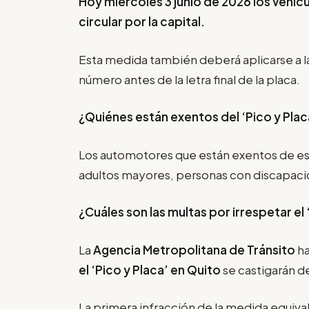
Hoy miércoles 3 junio de 2026 los vehíc
circular por la capital.
Esta medida también deberá aplicarse a l
número antes de la letra final de la placa.
¿Quiénes están exentos del ‘Pico y Plac
Los automotores que están exentos de es
adultos mayores, personas con discapacida
¿Cuáles son las multas por irrespetar el
La
Agencia Metropolitana de Tránsito
ha
el
‘Pico y Placa’
en Quito
se castigarán de
La primera infracción de la medida equival