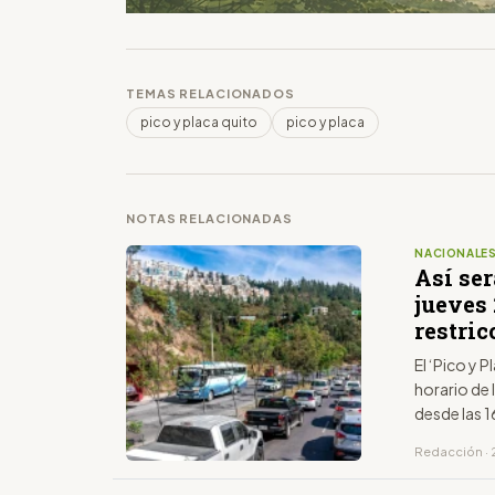
TEMAS RELACIONADOS
pico y placa quito
pico y placa
NOTAS RELACIONADAS
NACIONALE
Así ser
jueves 
restric
El ‘Pico y P
horario de 
desde las 1
último dígi
Redacción · 2