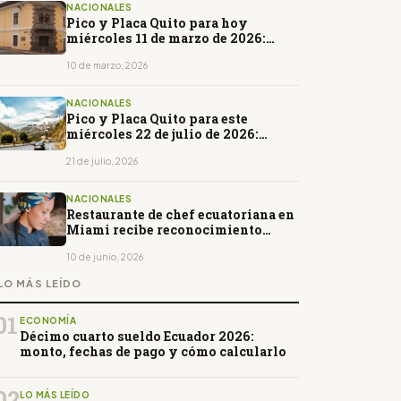
NACIONALES
Pico y Placa Quito para hoy
miércoles 11 de marzo de 2026:
horarios y restricciones
10 de marzo, 2026
NACIONALES
Pico y Placa Quito para este
miércoles 22 de julio de 2026:
horarios y restricciones
21 de julio, 2026
NACIONALES
Restaurante de chef ecuatoriana en
Miami recibe reconocimiento
Michelin Bib Gourmand
10 de junio, 2026
LO MÁS LEÍDO
01
ECONOMÍA
Décimo cuarto sueldo Ecuador 2026:
monto, fechas de pago y cómo calcularlo
02
LO MÁS LEÍDO