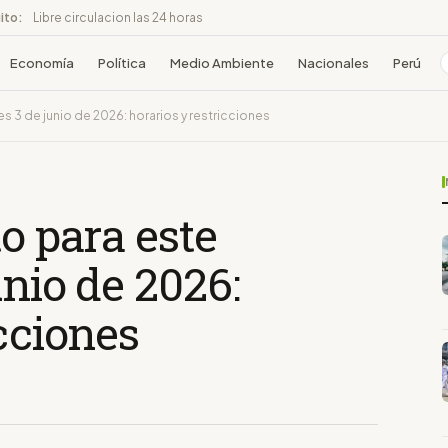
ito:
Libre circulacion las 24 horas
Economía
Política
Medio Ambiente
Nacionales
Perú
es 3 de junio de 2026: horarios y restricciones
to para este
unio de 2026:
icciones