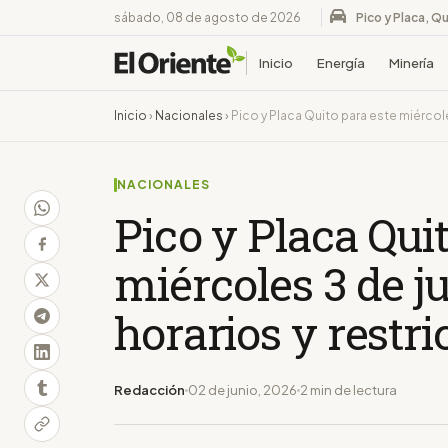
sábado, 08 de agosto de 2026
Pico y Placa, Qu
Inicio
Energía
Minería
Inicio
›
Nacionales
›
Pico y Placa Quito para este miércol
NACIONALES
Pico y Placa Qui
miércoles 3 de j
horarios y restr
Redacción
02 de junio, 2026
2 min de lectura