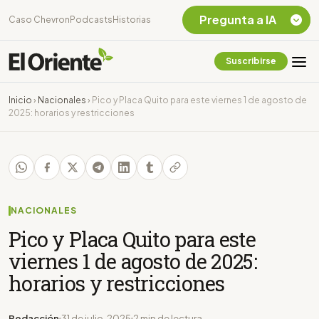
Pregunta a IA
Caso Chevron
Podcasts
Historias
Suscribirse
Quiero Información
sobre el Caso
Inicio
›
Nacionales
›
Pico y Placa Quito para este viernes 1 de agosto de
Chevron Ecuador
2025: horarios y restricciones
Listar destinos
turísticos de la
Amazonia Ecuatoriana
¿En que consiste la
tasa minera que rige en
Ecuador?
NACIONALES
Pico y Placa Quito para este
viernes 1 de agosto de 2025:
horarios y restricciones
Redacción
31 de julio, 2025
2 min de lectura