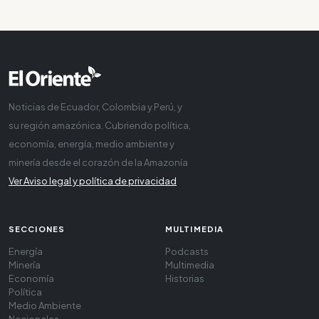
Noticias de Ecuador, Colombia y Perú, y
su región amazónica. Cubriendo política,
economía, energía, medio ambiente y
minería desde el corazón de la Amazonía
Ver Aviso legal y política de privacidad
SECCIONES
MULTIMEDIA
Energía
Podcasts
Minería
Multimedia
Economía
Historias
Política
Medio Ambiente
Nacionales