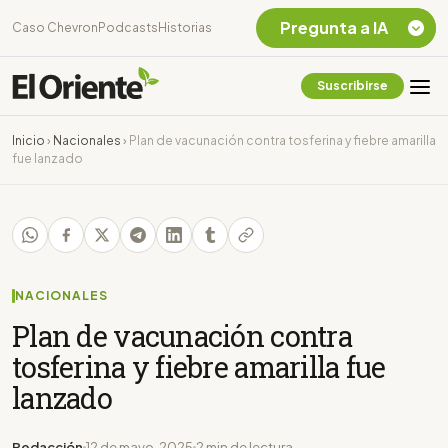
Pregunta a IA
Caso Chevron
Podcasts
Historias
Suscribirse
Quiero Información
sobre el Caso
Inicio
›
Nacionales
›
Plan de vacunación contra tosferina y fiebre amarilla
Chevron Ecuador
fue lanzado
Listar destinos
turísticos de la
Amazonia Ecuatoriana
¿En que consiste la
tasa minera que rige en
Ecuador?
NACIONALES
Plan de vacunación contra
tosferina y fiebre amarilla fue
lanzado
Redacción
12 de mayo, 2025
2 min de lectura