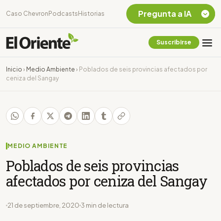
Pregunta a IA
Caso Chevron
Podcasts
Historias
Suscribirse
Quiero Información
sobre el Caso
Inicio
›
Medio Ambiente
›
Poblados de seis provincias afectados por
Chevron Ecuador
ceniza del Sangay
Listar destinos
turísticos de la
Amazonia Ecuatoriana
¿En que consiste la
tasa minera que rige en
Ecuador?
MEDIO AMBIENTE
Poblados de seis provincias
afectados por ceniza del Sangay
21 de septiembre, 2020
3 min de lectura