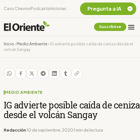
Pregunta a IA
Caso Chevron
Podcasts
Historias
Suscribirse
Quiero Información
sobre el Caso
Inicio
›
Medio Ambiente
›
IG advierte posible caída de ceniza desde el
Chevron Ecuador
volcán Sangay
Listar destinos
turísticos de la
Amazonia Ecuatoriana
¿En que consiste la
tasa minera que rige en
Ecuador?
MEDIO AMBIENTE
IG advierte posible caída de ceniza
desde el volcán Sangay
Redacción
10 de septiembre, 2020
1 min de lectura