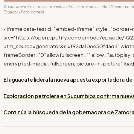
Ya está al aire el más reciente capítulo de nuestro Podcast, Noti Oriente, con
Ecuador./ Foto: cortesía
<iframe data-testid="embed-iframe" style="border-r
src="https://open.spotify.com/embed/episode/1
utm_source=generator&si=f92da106e30f4ad4" width
frameBorder="0" allowfullscreen="" allow="autoplay; 
encrypted-media; fullscreen; picture-in-picture" loa
El aguacate lidera la nueva apuesta exportadora d
Exploración petrolera en Sucumbíos confirma nuev
Continúa la búsqueda de la gobernadora de Zamora 