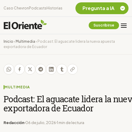
Pregunta a IA
Caso Chevron
Podcasts
Historias
Suscribirse
Quiero Información
sobre el Caso
Inicio
›
Multimedia
›
Podcast: El aguacate lidera la nueva apuesta
Chevron Ecuador
exportadora de Ecuador
Listar destinos
turísticos de la
Amazonia Ecuatoriana
¿En que consiste la
tasa minera que rige en
Ecuador?
MULTIMEDIA
Podcast: El aguacate lidera la nue
exportadora de Ecuador
Redacción
06 de julio, 2026
1 min de lectura