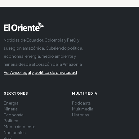
Noticias de Ecuador, Colombia y Perú, y
su región amazónica. Cubriendo política,
economía, energía, medio ambiente y
minería desde el corazón de la Amazonía
Ver Aviso legal y política de privacidad
SECCIONES
MULTIMEDIA
Energía
Podcasts
Minería
Multimedia
Economía
Historias
Política
Medio Ambiente
Nacionales
Perú