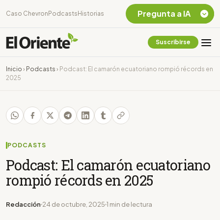
Pregunta a IA
Caso Chevron
Podcasts
Historias
Suscribirse
Quiero Información
sobre el Caso
Inicio
›
Podcasts
›
Podcast: El camarón ecuatoriano rompió récords en
Chevron Ecuador
2025
Listar destinos
turísticos de la
Amazonia Ecuatoriana
¿En que consiste la
tasa minera que rige en
Ecuador?
PODCASTS
Podcast: El camarón ecuatoriano
rompió récords en 2025
Redacción
24 de octubre, 2025
1 min de lectura