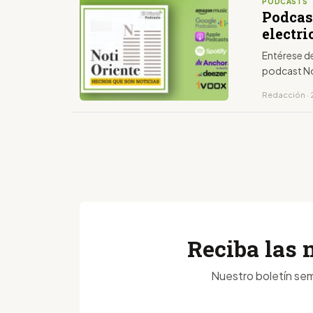
PODCASTS
Podcas
electri
Entérese de
podcast No
Redacción · 
Reciba las 
Nuestro boletín sem