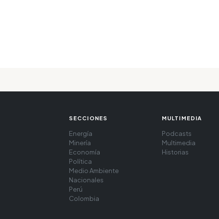
SECCIONES
MULTIMEDIA
Energía
Podcasts
Minería
Multimedia
Economía
Historias
Política
Medio Ambiente
Nacionales
Perú
Colombia