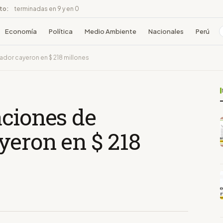
ito:
terminadas en 9 y en 0
Economía
Política
Medio Ambiente
Nacionales
Perú
dor cayeron en $ 218 millones
aciones de
yeron en $ 218