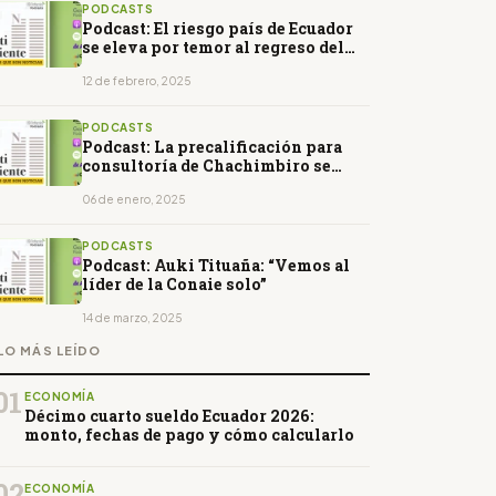
PODCASTS
Podcast: El riesgo país de Ecuador
se eleva por temor al regreso del
correísmo
12 de febrero, 2025
PODCASTS
Podcast: La precalificación para
consultoría de Chachimbiro se
cerrará el 19 de enero
06 de enero, 2025
PODCASTS
Podcast: Auki Tituaña: “Vemos al
líder de la Conaie solo”
14 de marzo, 2025
LO MÁS LEÍDO
01
ECONOMÍA
Décimo cuarto sueldo Ecuador 2026:
monto, fechas de pago y cómo calcularlo
02
ECONOMÍA