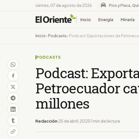
viernes, 07 de agosto de 2026
Pico y Placa, Qu
Inicio
Energía
Minería
Inicio
›
Podcasts
›
Podcast: Exportaciones de Petroecua
PODCASTS
Podcast: Export
Petroecuador ca
millones
Redacción
25 de abril, 2025
1 min de lectura