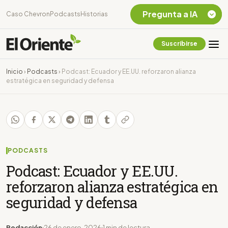
Pregunta a IA
Caso Chevron
Podcasts
Historias
Suscribirse
Quiero Información
sobre el Caso
Inicio
›
Podcasts
›
Podcast: Ecuador y EE.UU. reforzaron alianza
Chevron Ecuador
estratégica en seguridad y defensa
Listar destinos
turísticos de la
Amazonia Ecuatoriana
¿En que consiste la
tasa minera que rige en
Ecuador?
PODCASTS
Podcast: Ecuador y EE.UU.
reforzaron alianza estratégica en
seguridad y defensa
Redacción
26 de enero, 2026
1 min de lectura