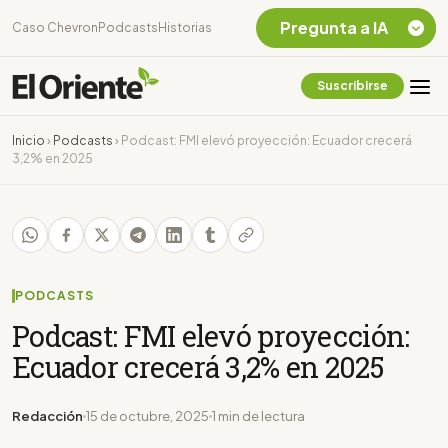
Pregunta a IA
Caso Chevron
Podcasts
Historias
Suscribirse
Quiero Información
sobre el Caso
Inicio
›
Podcasts
›
Podcast: FMI elevó proyección: Ecuador crecerá
Chevron Ecuador
3,2% en 2025
Listar destinos
turísticos de la
Amazonia Ecuatoriana
¿En que consiste la
tasa minera que rige en
Ecuador?
PODCASTS
Podcast: FMI elevó proyección:
Ecuador crecerá 3,2% en 2025
Redacción
15 de octubre, 2025
1 min de lectura