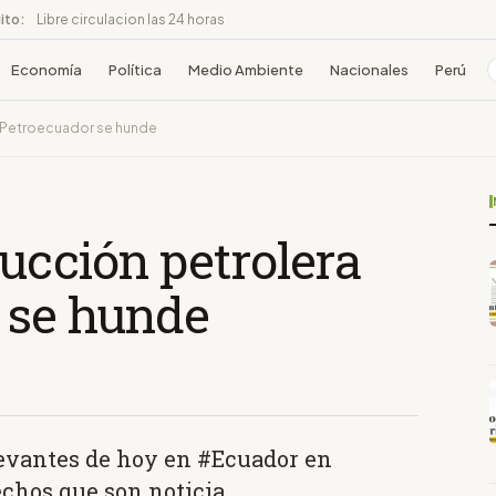
ito:
Libre circulacion las 24 horas
Economía
Política
Medio Ambiente
Nacionales
Perú
e Petroecuador se hunde
ucción petrolera
 se hunde
levantes de hoy en #Ecuador en
echos que son noticia.