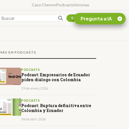
Caso Chevron
Podcasts
Historias
Pregunta a IA
Colombia
Suscribirse
Quiero Información
sobre el Caso
MÁS EN PODCASTS
Chevron Ecuador
Listar destinos
turísticos de la
PODCASTS
Amazonia Ecuatoriana
Podcast: Empresarios de Ecuador
piden diálogo con Colombia
¿En que consiste la
tasa minera que rige en
23 de enero, 2026
Ecuador?
PODCASTS
Podcast: Ruptura definitiva entre
Colombia y Ecuador
06 de abril, 2026