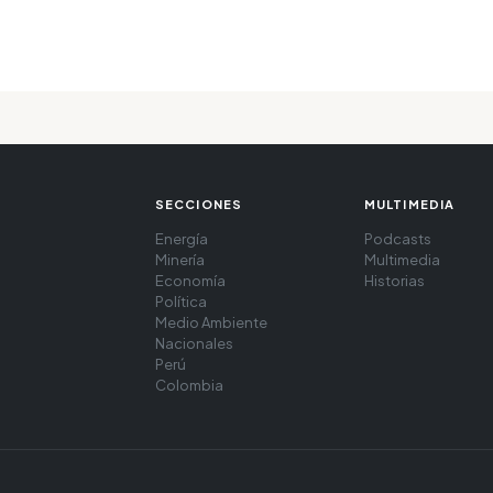
SECCIONES
MULTIMEDIA
Energía
Podcasts
Minería
Multimedia
Economía
Historias
Política
Medio Ambiente
Nacionales
Perú
Colombia