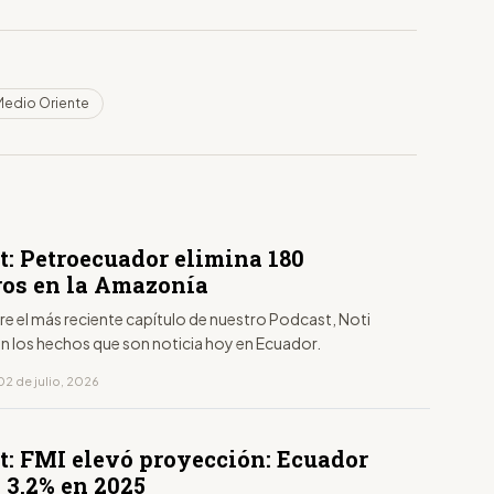
Medio Oriente
t: Petroecuador elimina 180
os en la Amazonía
aire el más reciente capítulo de nuestro Podcast, Noti
on los hechos que son noticia hoy en Ecuador.
02 de julio, 2026
t: FMI elevó proyección: Ecuador
 3,2% en 2025