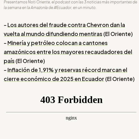
Presentamos Noti Oriente, el podcast con las 3 noticias más importantes de
la semana en la Amazonía de #Ecuador, en un minuto.
-
Los autores del fraude contra Chevron dan la
vuelta al mundo difundiendo mentiras
(El Oriente)
-
Minería y petróleo colocan a cantones
amazónicos entre los mayores recaudadores del
país
(El Oriente)
-
Inflación de 1,91% y reservas récord marcan el
cierre económico de 2025 en Ecuador
(El Oriente)