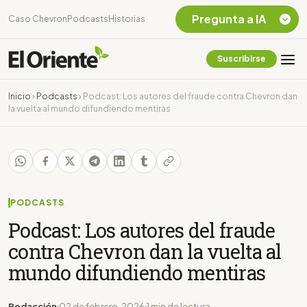
Pregunta a IA
Caso Chevron
Podcasts
Historias
Suscribirse
Quiero Información
sobre el Caso
Inicio
›
Podcasts
›
Podcast: Los autores del fraude contra Chevron dan
Chevron Ecuador
la vuelta al mundo difundiendo mentiras
Listar destinos
turísticos de la
Amazonia Ecuatoriana
¿En que consiste la
tasa minera que rige en
Ecuador?
PODCASTS
Podcast: Los autores del fraude
contra Chevron dan la vuelta al
mundo difundiendo mentiras
Redacción
02 de febrero, 2026
1 min de lectura