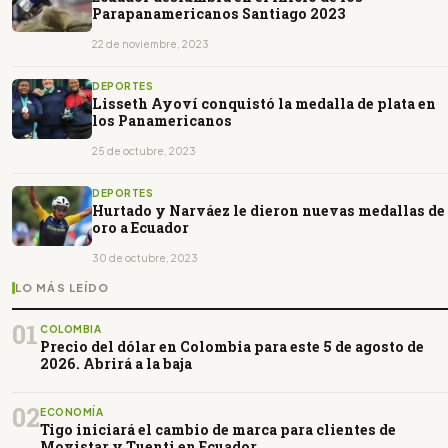
Parapanamericanos Santiago 2023
22 de noviembre, 2023
DEPORTES
Lisseth Ayoví conquistó la medalla de plata en
los Panamericanos
25 de octubre, 2023
DEPORTES
Hurtado y Narváez le dieron nuevas medallas de
oro a Ecuador
30 de octubre, 2023
LO MÁS LEÍDO
01
COLOMBIA
Precio del dólar en Colombia para este 5 de agosto de
2026. Abrirá a la baja
02
ECONOMÍA
Tigo iniciará el cambio de marca para clientes de
Movistar y Tuenti en Ecuador