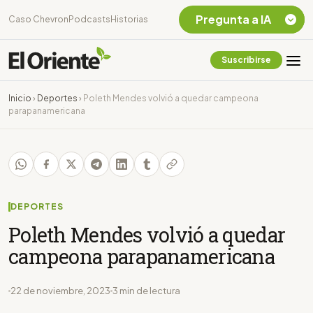
Pregunta a IA
Caso Chevron
Podcasts
Historias
Suscribirse
Quiero Información
sobre el Caso
Inicio
›
Deportes
›
Poleth Mendes volvió a quedar campeona
Chevron Ecuador
parapanamericana
Listar destinos
turísticos de la
Amazonia Ecuatoriana
¿En que consiste la
tasa minera que rige en
Ecuador?
DEPORTES
Poleth Mendes volvió a quedar
campeona parapanamericana
22 de noviembre, 2023
3 min de lectura