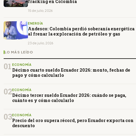
fracking en Colombia
15 de julio, 2026
ENERGÍA
Andesco: Colombia perdió soberanía energética
al frenar la exploración de petróleo y gas
23 de julio, 2026
LO MÁS LEÍDO
01
ECONOMÍA
Décimo cuarto sueldo Ecuador 2026: monto, fechas de
pago y cómo calcularlo
02
ECONOMÍA
Décimo tercer sueldo Ecuador 2026: cuándo se paga,
cuánto es y cómo calcularlo
03
ECONOMÍA
Precio del oro supera récord, pero Ecuador exporta con
descuento