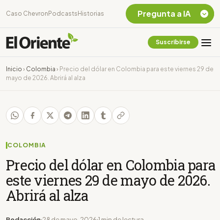
Pregunta a IA
Caso Chevron
Podcasts
Historias
Suscribirse
Quiero Información
sobre el Caso
Inicio
›
Colombia
›
Precio del dólar en Colombia para este viernes 29 de
Chevron Ecuador
mayo de 2026. Abrirá al alza
Listar destinos
turísticos de la
Amazonia Ecuatoriana
¿En que consiste la
tasa minera que rige en
Ecuador?
COLOMBIA
Precio del dólar en Colombia para
este viernes 29 de mayo de 2026.
Abrirá al alza
Redacción
28 de mayo, 2026
1 min de lectura