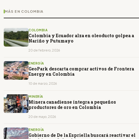
MÁS EN COLOMBIA
COLOMBIA
Colombia y Ecuador alza en oleoducto golpea a
Nariño y Putumayo
20 de febrero, 2026
ENERGÍA
GeoPark descarta comprar activos de Frontera
Energy en Colombia
10 de marzo, 2026
MINERÍA
Minera canadiense integra a pequeños
productores de oro en Colombia
20 de mayo, 2026
ENERGÍA
Gobierno de De la Espriella buscará reactivar el