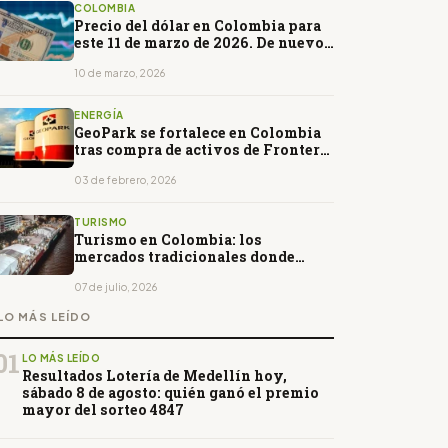
COLOMBIA
Precio del dólar en Colombia para
este 11 de marzo de 2026. De nuevo
a la baja
10 de marzo, 2026
ENERGÍA
GeoPark se fortalece en Colombia
tras compra de activos de Frontera
Energy
03 de febrero, 2026
TURISMO
Turismo en Colombia: los
mercados tradicionales donde
gastronomía, cultura y moda
cobran vida
07 de julio, 2026
LO MÁS LEÍDO
01
LO MÁS LEÍDO
Resultados Lotería de Medellín hoy,
sábado 8 de agosto: quién ganó el premio
mayor del sorteo 4847