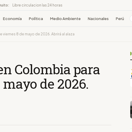
Quito:
Libre circulacion las 24 horas
Economía
Política
Medio Ambiente
Nacionales
Perú
 viernes 8 de mayo de 2026. Abrirá al alaza
 en Colombia para
e mayo de 2026.