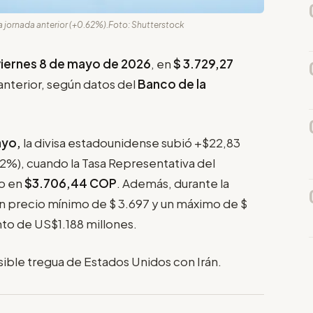
a jornada anterior (+0.62%).Foto: Shutterstock
 viernes 8 de mayo de 2026
, en
$
3.729,27
anterior, según datos del
Banco de la
ayo,
la divisa estadounidense subió +$22,83
62%), cuando la Tasa Representativa del
o en
$3.706,44 COP
. Además, durante la
ó un precio mínimo de $ 3.697 y un máximo de $
to de US$1.188 millones.
posible tregua de Estados Unidos con Irán.