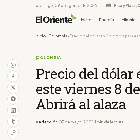
domingo, 09 de agosto de 2026
Pico y Placa, 
Inicio
Energía
Minería
Inicio
›
Colombia
›
Precio del dólar en Colombia para este
COLOMBIA
Precio del dólar
este viernes 8 d
Abrirá al alaza
Redacción
07 de mayo, 2026
1 min de lectura