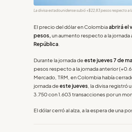
La divisa estadounidense subió +$22,83 pesos respecto a l
El precio del dólar en Colombia
abrirá el
pesos,
un aumento respecto a la jornada 
República
.
Durante la jornada de
este jueves 7 de m
pesos respecto a la jornada anterior (+0.
Mercado, TRM, en Colombia había cerrad
jornada de
este jueves
, la divisa registr
3.750 con 1.603 transacciones por un mon
El dólar cerró al alza, a la espera de una 