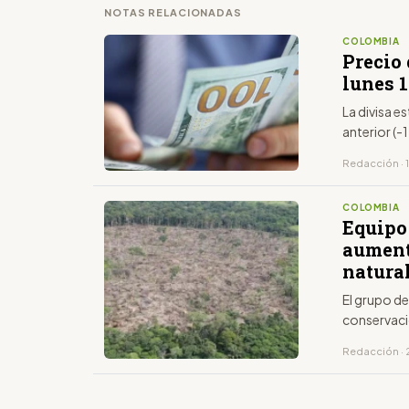
NOTAS RELACIONADAS
COLOMBIA
Precio 
lunes 1
La divisa 
anterior (-
Redacción · 1
COLOMBIA
Equipo 
aument
natura
El grupo de
conservaci
Redacción · 