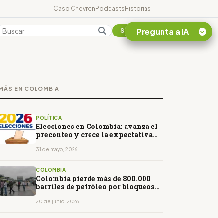
Caso Chevron
Podcasts
Historias
Pregunta a IA
Colombia
Suscribirse
Quiero Información
sobre el Caso
MÁS EN COLOMBIA
Chevron Ecuador
Listar destinos
turísticos de la
POLÍTICA
Amazonia Ecuatoriana
Elecciones en Colombia: avanza el
preconteo y crece la expectativa
¿En que consiste la
por los resultados presidenciales
tasa minera que rige en
de 2026
31 de mayo, 2026
Ecuador?
COLOMBIA
Colombia pierde más de 800.000
barriles de petróleo por bloqueos
en el Meta. Crece la preocupación
20 de junio, 2026