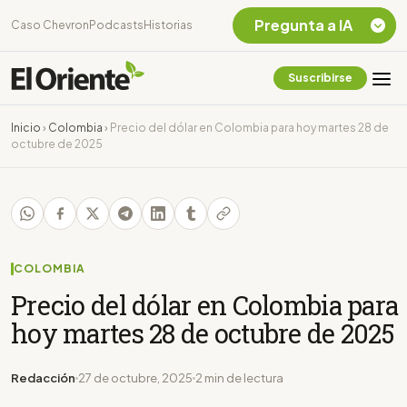
Pregunta a IA
Caso Chevron
Podcasts
Historias
Suscribirse
Quiero Información
sobre el Caso
Inicio
›
Colombia
›
Precio del dólar en Colombia para hoy martes 28 de
Chevron Ecuador
octubre de 2025
Listar destinos
turísticos de la
Amazonia Ecuatoriana
¿En que consiste la
tasa minera que rige en
Ecuador?
COLOMBIA
Precio del dólar en Colombia para
hoy martes 28 de octubre de 2025
Redacción
27 de octubre, 2025
2 min de lectura