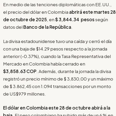
En medio de las tenciones diplomáticas con EE.UU.,
el precio del dólar en Colombia
abrirá este martes 28
de octubre de 2025
, en
$
3,844.34
pesos
según
datos del
Banco de la República
.
La divisa estadounidense tuvo una caída y cerró el día
con una baja de $14.29 pesos respecto a la jornada
anterior (-0.37%), cuando la Tasa Representativa del
Mercado en Colombia había cerrado en
$3,858.63
COP
. Además, durante la jornada la divisa
registró un precio mínimo de $ 3,830,00 y un máximo
de $ 3.862,45 con 1.094 transacciones por un monto
de US$979 millones.
El dólar en Colombia este 28 de octubre abirá a la
baja.
El peso colombiano ha subido más de un 6 % en