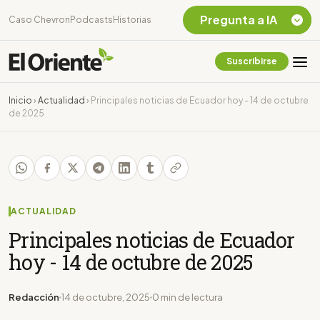
Pregunta a IA
Caso Chevron
Podcasts
Historias
Suscribirse
Quiero Información
sobre el Caso
Inicio
›
Actualidad
›
Principales noticias de Ecuador hoy - 14 de octubre
Chevron Ecuador
de 2025
Listar destinos
turísticos de la
Amazonia Ecuatoriana
¿En que consiste la
tasa minera que rige en
Ecuador?
ACTUALIDAD
Principales noticias de Ecuador
hoy - 14 de octubre de 2025
Redacción
14 de octubre, 2025
0 min de lectura