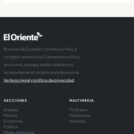
Noticias de Ecuador, Colombia y Perú, y
su región amazónica. Cubriendo política,
economía, energía, medio ambiente y
minería desde el corazón de la Amazonía
Ver Aviso legal y política de privacidad
SECCIONES
MULTIMEDIA
Energía
Podcasts
Minería
Multimedia
Economía
Historias
Política
Medio Ambiente