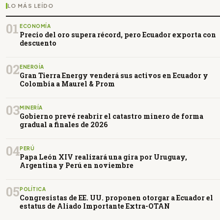
LO MÁS LEÍDO
01
ECONOMÍA
Precio del oro supera récord, pero Ecuador exporta con
descuento
02
ENERGÍA
Gran Tierra Energy venderá sus activos en Ecuador y
Colombia a Maurel & Prom
03
MINERÍA
Gobierno prevé reabrir el catastro minero de forma
gradual a finales de 2026
04
PERÚ
Papa León XIV realizará una gira por Uruguay,
Argentina y Perú en noviembre
05
POLÍTICA
Congresistas de EE. UU. proponen otorgar a Ecuador el
estatus de Aliado Importante Extra-OTAN