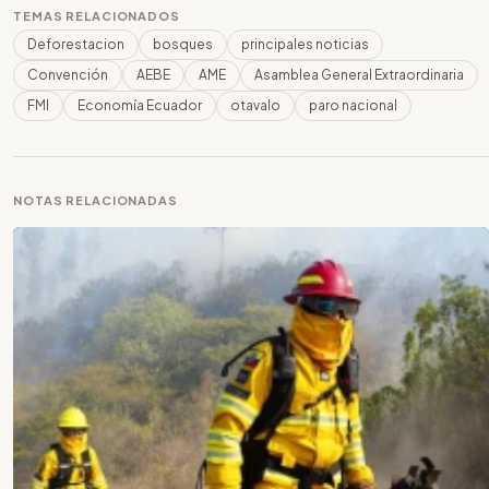
TEMAS RELACIONADOS
Deforestacion
bosques
principales noticias
Convención
AEBE
AME
Asamblea General Extraordinaria
FMI
Economía Ecuador
otavalo
paro nacional
NOTAS RELACIONADAS