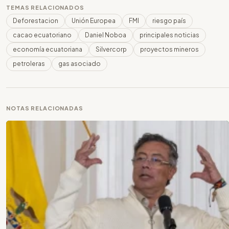
TEMAS RELACIONADOS
Deforestacion
Unión Europea
FMI
riesgo país
cacao ecuatoriano
Daniel Noboa
principales noticias
economía ecuatoriana
Silvercorp
proyectos mineros
petroleras
gas asociado
NOTAS RELACIONADAS