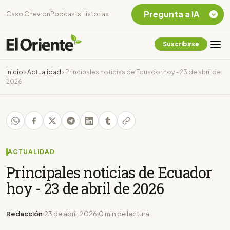
Pregunta a IA
Caso Chevron
Podcasts
Historias
Suscribirse
Quiero Información
sobre el Caso
Inicio
›
Actualidad
›
Principales noticias de Ecuador hoy - 23 de abril de
Chevron Ecuador
2026
Listar destinos
turísticos de la
Amazonia Ecuatoriana
¿En que consiste la
tasa minera que rige en
Ecuador?
ACTUALIDAD
Principales noticias de Ecuador
hoy - 23 de abril de 2026
Redacción
23 de abril, 2026
0 min de lectura