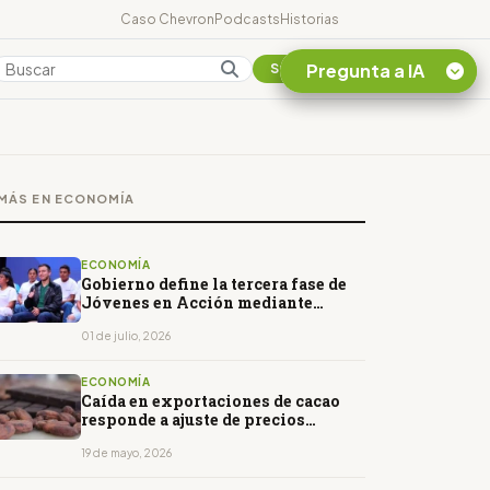
Caso Chevron
Podcasts
Historias
Pregunta a IA
Colombia
Suscribirse
Quiero Información
sobre el Caso
MÁS EN ECONOMÍA
Chevron Ecuador
Listar destinos
turísticos de la
ECONOMÍA
Amazonia Ecuatoriana
Gobierno define la tercera fase de
Jóvenes en Acción mediante
¿En que consiste la
nuevo decreto
tasa minera que rige en
01 de julio, 2026
Ecuador?
ECONOMÍA
Caída en exportaciones de cacao
responde a ajuste de precios
internacionales
19 de mayo, 2026