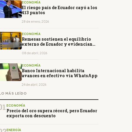
ECONOMÍA
El riesgo país de Ecuador cayó a los
413 puntos
28 de enero, 2026
ECONOMÍA
Remesas sostienen el equilibrio
externo de Ecuador y evidencian
dependencia económica
08 de abril, 2026
ECONOMÍA
Banco Internacional habilita
avances en efectivo vía WhatsApp
24 de abril, 2026
LO MÁS LEÍDO
01
ECONOMÍA
Precio del oro supera récord, pero Ecuador
exporta con descuento
02
ENERGÍA