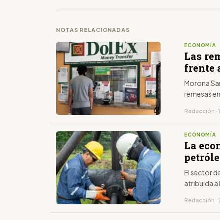
NOTAS RELACIONADAS
ECONOMÍA
Las re
frente 
Morona San
remesas en
Redacción · 
ECONOMÍA
La econ
petróle
El sector d
atribuida 
Redacción · 2