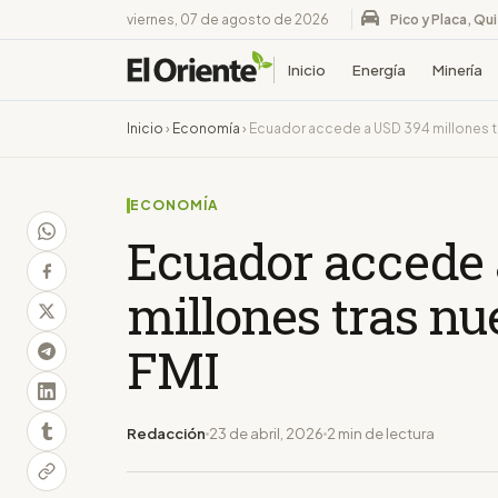
viernes, 07 de agosto de 2026
Pico y Placa, Qu
Inicio
Energía
Minería
Inicio
›
Economía
›
Ecuador accede a USD 394 millones tr
ECONOMÍA
Ecuador accede 
millones tras nu
FMI
Redacción
23 de abril, 2026
2 min de lectura