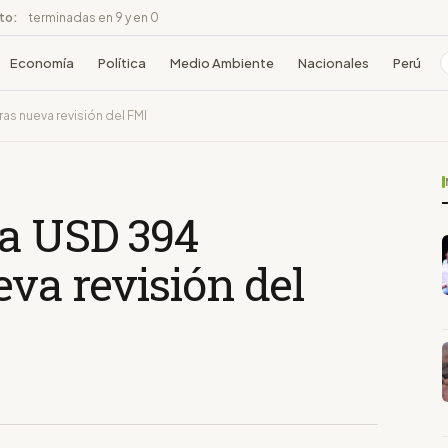
ito:
terminadas en 9 y en 0
Economía
Política
Medio Ambiente
Nacionales
Perú
as nueva revisión del FMI
a USD 394
eva revisión del