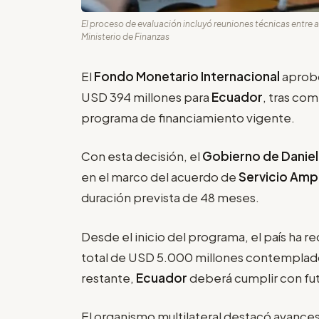
El proceso de evaluación incluyó reuniones técnicas entre a
Ministerio de Finanzas
El
Fondo Monetario Internacional
aprob
USD 394 millones para
Ecuador
, tras com
programa de financiamiento vigente.
Con esta decisión, el
Gobierno de Danie
en el marco del acuerdo de
Servicio Ampl
duración prevista de 48 meses.
Desde el inicio del programa, el país ha 
total de USD 5.000 millones contemplado
restante,
Ecuador
deberá cumplir con fut
El organismo multilateral destacó avances