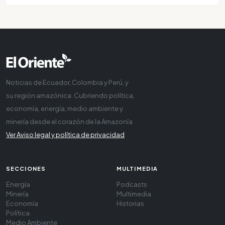
Noticias de Ecuador, Colombia y Perú, y
su región amazónica. Cubriendo política,
economía, energía, medio ambiente y
minería desde el corazón de la Amazonía
Ver Aviso legal y política de privacidad
SECCIONES
MULTIMEDIA
Energía
Podcasts
Minería
Multimedia
Economía
Historias
Política
Medio Ambiente