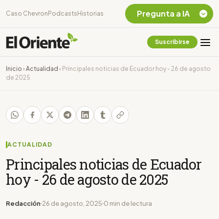
Pregunta a IA
Caso Chevron
Podcasts
Historias
Suscribirse
Quiero Información
sobre el Caso
Inicio
›
Actualidad
›
Principales noticias de Ecuador hoy - 26 de agosto
Chevron Ecuador
de 2025
Listar destinos
turísticos de la
Amazonia Ecuatoriana
¿En que consiste la
tasa minera que rige en
Ecuador?
ACTUALIDAD
Principales noticias de Ecuador
hoy - 26 de agosto de 2025
Redacción
26 de agosto, 2025
0 min de lectura