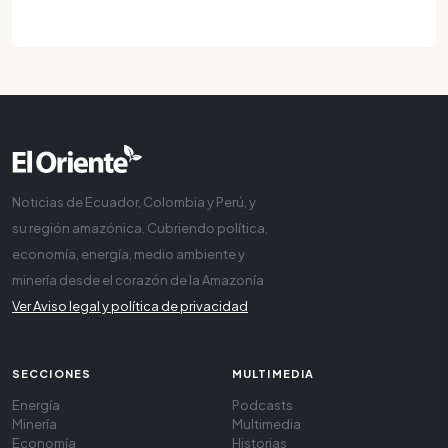
Noticias de Ecuador, Colombia y Perú, y
su región amazónica. Cubriendo política,
economía, energía, medio ambiente y
minería desde el corazón de la Amazonía
Ver Aviso legal y política de privacidad
SECCIONES
MULTIMEDIA
Energía
Podcasts
Minería
Multimedia
Economía
Historias