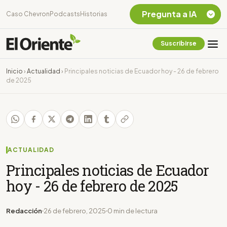
Pregunta a IA
Caso Chevron
Podcasts
Historias
Suscribirse
Quiero Información
sobre el Caso
Inicio
›
Actualidad
›
Principales noticias de Ecuador hoy - 26 de febrero
Chevron Ecuador
de 2025
Listar destinos
turísticos de la
Amazonia Ecuatoriana
¿En que consiste la
tasa minera que rige en
Ecuador?
ACTUALIDAD
Principales noticias de Ecuador
hoy - 26 de febrero de 2025
Redacción
26 de febrero, 2025
0 min de lectura