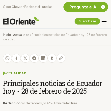
Pregunta a IA
Caso Chevron
Podcasts
Historias
Suscribirse
Quiero Información
sobre el Caso
Inicio
›
Actualidad
›
Principales noticias de Ecuador hoy - 28 de febrero
Chevron Ecuador
de 2025
Listar destinos
turísticos de la
Amazonia Ecuatoriana
¿En que consiste la
tasa minera que rige en
Ecuador?
ACTUALIDAD
Principales noticias de Ecuador
hoy - 28 de febrero de 2025
Redacción
28 de febrero, 2025
0 min de lectura