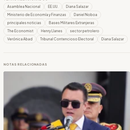
Asamblea Nacional
EE.UU.
Diana Salazar
Ministerio de Economía y Finanzas
Daniel Noboa
principales noticias
Bases Militares Extranjeras
The Economist
Henry Llanes
sector petrolero
Verónica Abad
Tribunal Contencioso Electoral
Diana Salazar
NOTAS RELACIONADAS