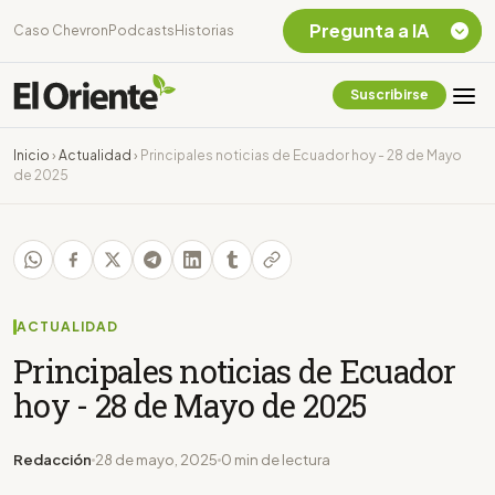
Pregunta a IA
Caso Chevron
Podcasts
Historias
Suscribirse
Quiero Información
sobre el Caso
Inicio
›
Actualidad
›
Principales noticias de Ecuador hoy - 28 de Mayo
Chevron Ecuador
de 2025
Listar destinos
turísticos de la
Amazonia Ecuatoriana
¿En que consiste la
tasa minera que rige en
Ecuador?
ACTUALIDAD
Principales noticias de Ecuador
hoy - 28 de Mayo de 2025
Redacción
28 de mayo, 2025
0 min de lectura