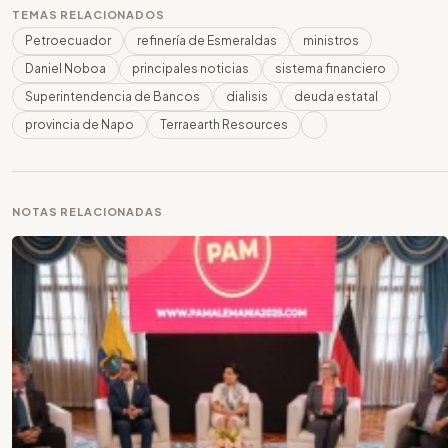
TEMAS RELACIONADOS
Petroecuador
refinería de Esmeraldas
ministros
Daniel Noboa
principales noticias
sistema financiero
Superintendencia de Bancos
dialisis
deuda estatal
provincia de Napo
Terraearth Resources
NOTAS RELACIONADAS