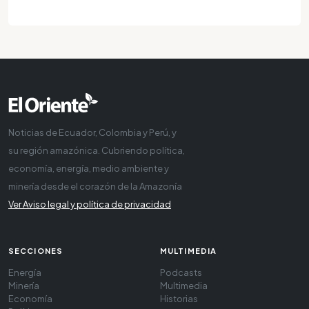
Noticias de Ecuador, Colombia y Perú, y
su región amazónica. Cubriendo política,
economía, energía, medio ambiente y
minería desde el corazón de la Amazonía
Ver Aviso legal y política de privacidad
SECCIONES
MULTIMEDIA
Energía
Podcasts
Minería
Multimedia
Economía
Historias