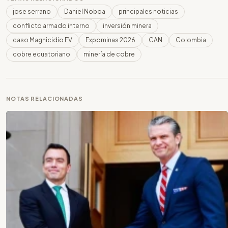
jose serrano
Daniel Noboa
principales noticias
conflicto armado interno
inversión minera
caso Magnicidio FV
Expominas 2026
CAN
Colombia
cobre ecuatoriano
minería de cobre
NOTAS RELACIONADAS