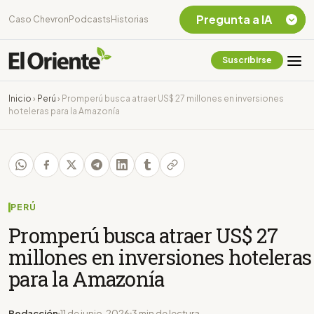
Pregunta a IA
Caso Chevron
Podcasts
Historias
Suscribirse
Quiero Información
sobre el Caso
Inicio
›
Perú
›
Promperú busca atraer US$ 27 millones en inversiones
Chevron Ecuador
hoteleras para la Amazonía
Listar destinos
turísticos de la
Amazonia Ecuatoriana
¿En que consiste la
tasa minera que rige en
Ecuador?
PERÚ
Promperú busca atraer US$ 27
millones en inversiones hoteleras
para la Amazonía
Redacción
11 de junio, 2026
3 min de lectura