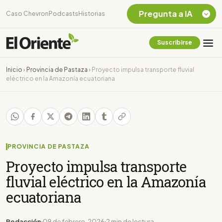
Pregunta a IA
Caso Chevron
Podcasts
Historias
Suscribirse
Quiero Información
sobre el Caso
Inicio
›
Provincia de Pastaza
›
Proyecto impulsa transporte fluvial
Chevron Ecuador
eléctrico en la Amazonía ecuatoriana
Listar destinos
turísticos de la
Amazonia Ecuatoriana
¿En que consiste la
tasa minera que rige en
Ecuador?
PROVINCIA DE PASTAZA
Proyecto impulsa transporte
fluvial eléctrico en la Amazonía
ecuatoriana
Redacción
09 de febrero, 2026
2 min de lectura