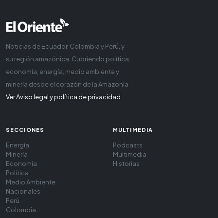
Noticias de Ecuador, Colombia y Perú, y
su región amazónica. Cubriendo política,
economía, energía, medio ambiente y
minería desde el corazón de la Amazonía
Ver Aviso legal y política de privacidad
SECCIONES
MULTIMEDIA
Energía
Podcasts
Minería
Multimedia
Economía
Historias
Política
Medio Ambiente
Nacionales
Perú
Colombia