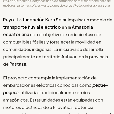
Más de 50 técnicos indígenas han sido formados para el mantenimiento de
motores, sistemas solares y estaciones de carga / Foto: cortesía Kara Solar
Puyo-
La
fundación Kara Solar
impulsa un modelo de
transporte fluvial eléctrico
en la
Amazonía
ecuatoriana
con el objetivo de reducir el uso de
combustibles fósiles y fortalecer la movilidad en
comunidades indígenas. La iniciativa se desarrolla
principalmente en territorio
Achuar
, en la provincia
de
Pastaza
.
El proyecto contempla la implementación de
embarcaciones eléctricas conocidas como
peque-
peques
, utilizadas tradicionalmente en ríos
amazónicos. Estas unidades están equipadas con
motores eléctricos de 5 kilovatios, potencia