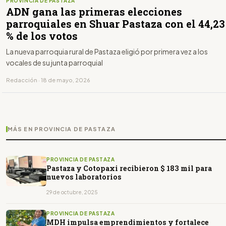
PROVINCIA DE PASTAZA
ADN gana las primeras elecciones
parroquiales en Shuar Pastaza con el 44,23
% de los votos
La nueva parroquia rural de Pastaza eligió por primera vez a los
vocales de su junta parroquial
Redacción · 18 de mayo, 2026
MÁS EN PROVINCIA DE PASTAZA
PROVINCIA DE PASTAZA
Pastaza y Cotopaxi recibieron $ 183 mil para
nuevos laboratorios
29 de octubre, 2025
PROVINCIA DE PASTAZA
MDH impulsa emprendimientos y fortalece